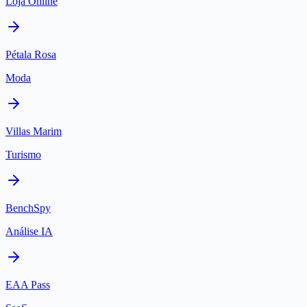
Loja Online
Pétala Rosa
Moda
Villas Marim
Turismo
BenchSpy
Análise IA
EAA Pass