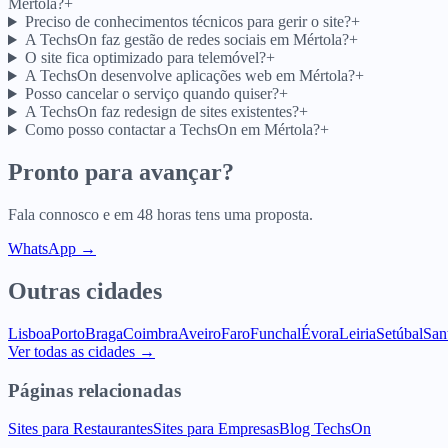
Mértola?
+
Preciso de conhecimentos técnicos para gerir o site?
+
A TechsOn faz gestão de redes sociais em Mértola?
+
O site fica optimizado para telemóvel?
+
A TechsOn desenvolve aplicações web em Mértola?
+
Posso cancelar o serviço quando quiser?
+
A TechsOn faz redesign de sites existentes?
+
Como posso contactar a TechsOn em Mértola?
+
Pronto para avançar?
Fala connosco e em 48 horas tens uma proposta.
WhatsApp →
Outras cidades
Lisboa
Porto
Braga
Coimbra
Aveiro
Faro
Funchal
Évora
Leiria
Setúbal
San
Ver todas as cidades →
Páginas relacionadas
Sites para Restaurantes
Sites para Empresas
Blog TechsOn