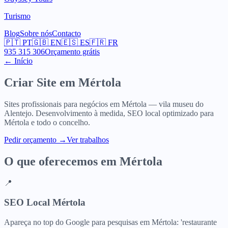
Turismo
Blog
Sobre nós
Contacto
🇵🇹
PT
🇬🇧
EN
🇪🇸
ES
🇫🇷
FR
935 315 306
Orçamento grátis
← Início
Criar Site em
Mértola
Sites profissionais para negócios em Mértola — vila museu do
Alentejo. Desenvolvimento à medida, SEO local optimizado para
Mértola e todo o concelho.
Pedir orçamento
→
Ver trabalhos
O que oferecemos em
Mértola
📍
SEO Local Mértola
Apareça no top do Google para pesquisas em Mértola: 'restaurante