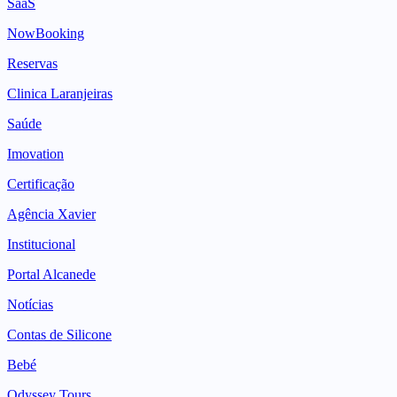
SaaS
NowBooking
Reservas
Clinica Laranjeiras
Saúde
Imovation
Certificação
Agência Xavier
Institucional
Portal Alcanede
Notícias
Contas de Silicone
Bebé
Odyssey Tours