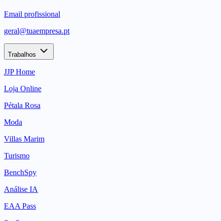
Email profissional
geral@tuaempresa.pt
Trabalhos
JJP Home
Loja Online
Pétala Rosa
Moda
Villas Marim
Turismo
BenchSpy
Análise IA
EAA Pass