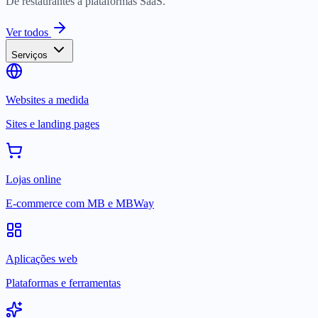
De restaurantes a plataformas SaaS.
Ver todos
Serviços
Websites a medida
Sites e landing pages
Lojas online
E-commerce com MB e MBWay
Aplicações web
Plataformas e ferramentas