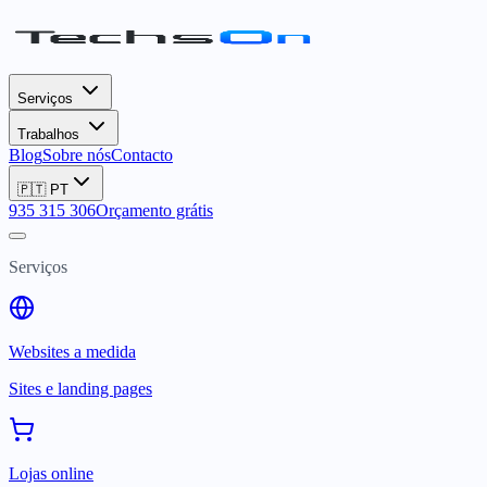
Serviços
Trabalhos
Blog
Sobre nós
Contacto
🇵🇹
PT
935 315 306
Orçamento grátis
Serviços
Websites a medida
Sites e landing pages
Lojas online