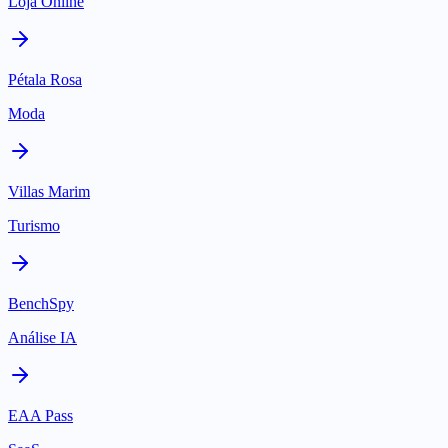
Loja Online
Pétala Rosa
Moda
Villas Marim
Turismo
BenchSpy
Análise IA
EAA Pass