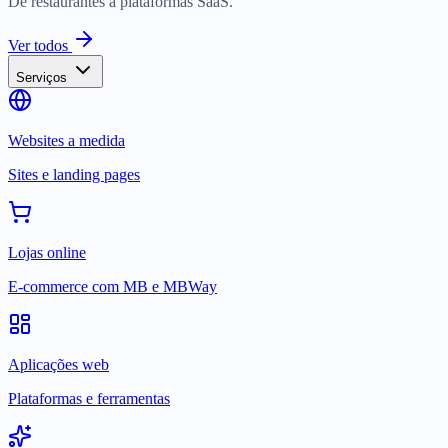
De restaurantes a plataformas SaaS.
Ver todos
Serviços
Websites a medida
Sites e landing pages
Lojas online
E-commerce com MB e MBWay
Aplicações web
Plataformas e ferramentas