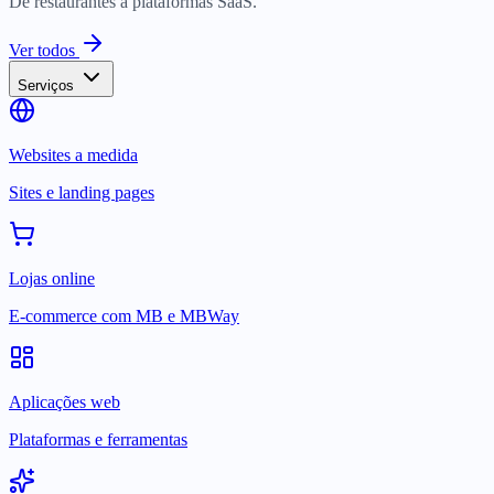
De restaurantes a plataformas SaaS.
Ver todos
Serviços
Websites a medida
Sites e landing pages
Lojas online
E-commerce com MB e MBWay
Aplicações web
Plataformas e ferramentas