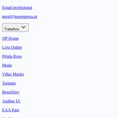
Email profissional
geral@tuaempresa.pt
Trabalhos
JJP Home
Loja Online
Pétala Rosa
Moda
Villas Marim
Turismo
BenchSpy
Análise IA
EAA Pass