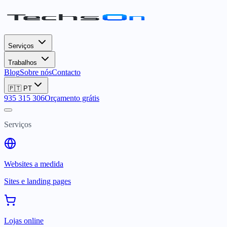
Serviços
Trabalhos
Blog
Sobre nós
Contacto
🇵🇹
PT
935 315 306
Orçamento grátis
Serviços
Websites a medida
Sites e landing pages
Lojas online