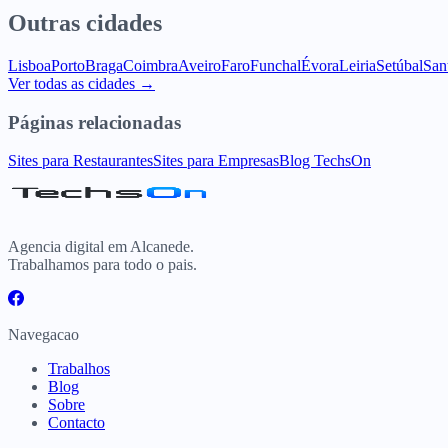
Outras cidades
Lisboa
Porto
Braga
Coimbra
Aveiro
Faro
Funchal
Évora
Leiria
Setúbal
San
Ver todas as cidades →
Páginas relacionadas
Sites para Restaurantes
Sites para Empresas
Blog TechsOn
Agencia digital em Alcanede.
Trabalhamos para todo o pais.
Navegacao
Trabalhos
Blog
Sobre
Contacto