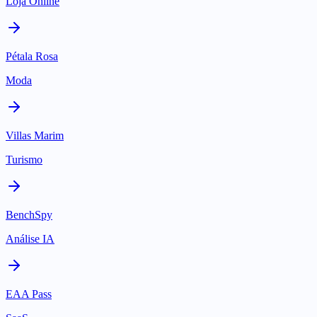
Loja Online
Pétala Rosa
Moda
Villas Marim
Turismo
BenchSpy
Análise IA
EAA Pass