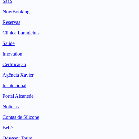
SaaS
NowBooking
Reservas
Clinica Laranjeiras
Saúde
Imovation
Certificação
Agência Xavier
Institucional
Portal Alcanede
Notícias
Contas de Silicone
Bebé
Odyssey Tours