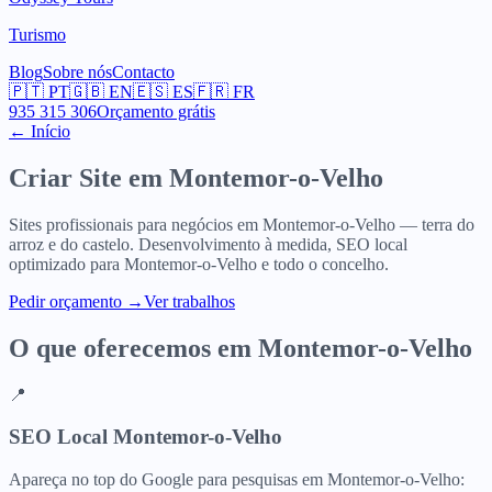
Turismo
Blog
Sobre nós
Contacto
🇵🇹
PT
🇬🇧
EN
🇪🇸
ES
🇫🇷
FR
935 315 306
Orçamento grátis
← Início
Criar Site em
Montemor-o-Velho
Sites profissionais para negócios em Montemor-o-Velho — terra do
arroz e do castelo. Desenvolvimento à medida, SEO local
optimizado para Montemor-o-Velho e todo o concelho.
Pedir orçamento
→
Ver trabalhos
O que oferecemos em
Montemor-o-Velho
📍
SEO Local Montemor-o-Velho
Apareça no top do Google para pesquisas em Montemor-o-Velho: