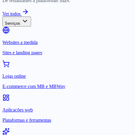
De restaurantes a plataformas SaaS.
Ver todos
Serviços
Websites a medida
Sites e landing pages
Lojas online
E-commerce com MB e MBWay
Aplicações web
Plataformas e ferramentas