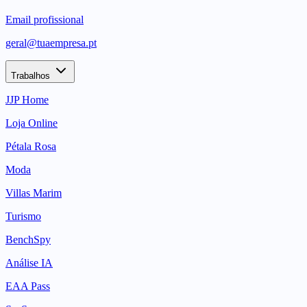
Email profissional
geral@tuaempresa.pt
Trabalhos
JJP Home
Loja Online
Pétala Rosa
Moda
Villas Marim
Turismo
BenchSpy
Análise IA
EAA Pass