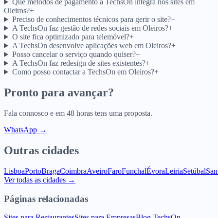
Que métodos de pagamento a TechsOn integra nos sites em
Oleiros?
+
Preciso de conhecimentos técnicos para gerir o site?
+
A TechsOn faz gestão de redes sociais em Oleiros?
+
O site fica optimizado para telemóvel?
+
A TechsOn desenvolve aplicações web em Oleiros?
+
Posso cancelar o serviço quando quiser?
+
A TechsOn faz redesign de sites existentes?
+
Como posso contactar a TechsOn em Oleiros?
+
Pronto para avançar?
Fala connosco e em 48 horas tens uma proposta.
WhatsApp →
Outras cidades
Lisboa
Porto
Braga
Coimbra
Aveiro
Faro
Funchal
Évora
Leiria
Setúbal
San
Ver todas as cidades →
Páginas relacionadas
Sites para Restaurantes
Sites para Empresas
Blog TechsOn