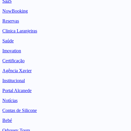
SaaS
NowBooking
Reservas
Clinica Laranjeiras
Saúde
Imovation
Certificação
Agência Xavier
Institucional
Portal Alcanede
Notícias
Contas de Silicone
Bebé
Odyssey Tours