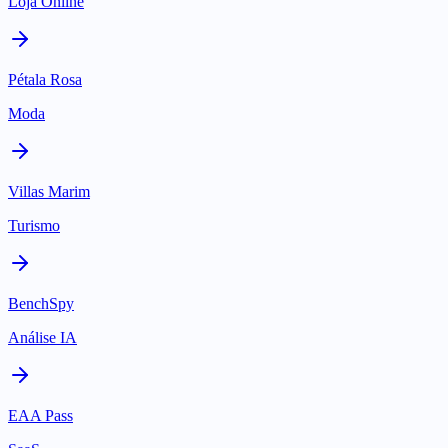
Loja Online
Pétala Rosa
Moda
Villas Marim
Turismo
BenchSpy
Análise IA
EAA Pass