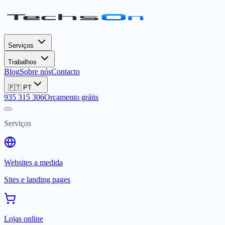
Serviços
Trabalhos
Blog
Sobre nós
Contacto
🇵🇹
PT
935 315 306
Orçamento grátis
Serviços
Websites a medida
Sites e landing pages
Lojas online