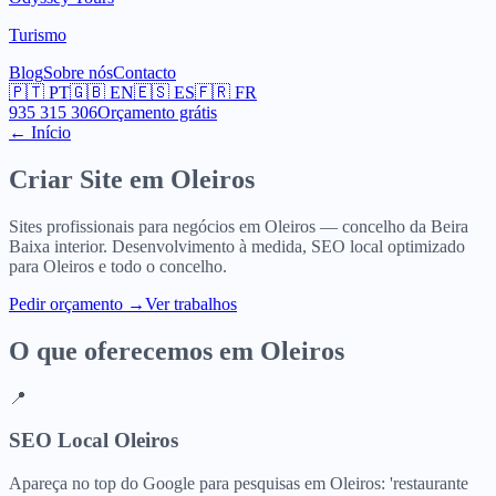
Turismo
Blog
Sobre nós
Contacto
🇵🇹
PT
🇬🇧
EN
🇪🇸
ES
🇫🇷
FR
935 315 306
Orçamento grátis
← Início
Criar Site em
Oleiros
Sites profissionais para negócios em Oleiros — concelho da Beira
Baixa interior. Desenvolvimento à medida, SEO local optimizado
para Oleiros e todo o concelho.
Pedir orçamento
→
Ver trabalhos
O que oferecemos em
Oleiros
📍
SEO Local Oleiros
Apareça no top do Google para pesquisas em Oleiros: 'restaurante