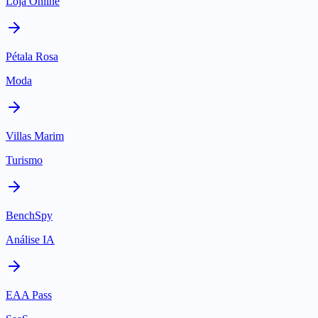
Loja Online
Pétala Rosa
Moda
Villas Marim
Turismo
BenchSpy
Análise IA
EAA Pass