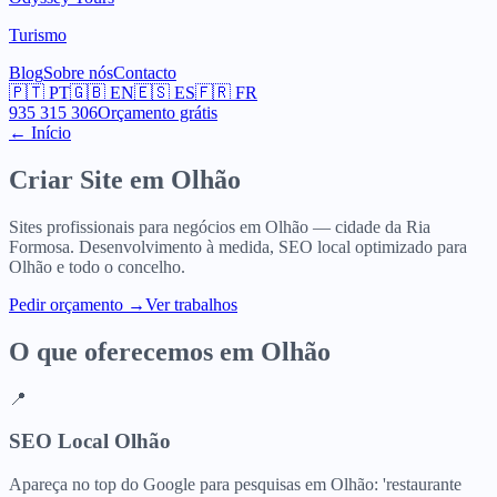
Turismo
Blog
Sobre nós
Contacto
🇵🇹
PT
🇬🇧
EN
🇪🇸
ES
🇫🇷
FR
935 315 306
Orçamento grátis
← Início
Criar Site em
Olhão
Sites profissionais para negócios em Olhão — cidade da Ria
Formosa. Desenvolvimento à medida, SEO local optimizado para
Olhão e todo o concelho.
Pedir orçamento
→
Ver trabalhos
O que oferecemos em
Olhão
📍
SEO Local Olhão
Apareça no top do Google para pesquisas em Olhão: 'restaurante