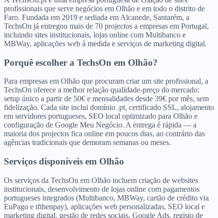
profissionais que serve negócios em Olhão e em todo o distrito de
Faro. Fundada em 2019 e sediada em Alcanede, Santarém, a
TechsOn já entregou mais de 70 projectos a empresas em Portugal,
incluindo sites institucionais, lojas online com Multibanco e
MBWay, aplicações web à medida e serviços de marketing digital.
Porquê escolher a TechsOn
em
Olhão
?
Para empresas em Olhão que procuram criar um site profissional, a
TechsOn oferece a melhor relação qualidade-preço do mercado:
setup único a partir de 50€ e mensalidades desde 39€ por mês, sem
fidelização. Cada site inclui domínio .pt, certificado SSL, alojamento
em servidores portugueses, SEO local optimizado para Olhão e
configuração de Google Meu Negócio. A entrega é rápida — a
maioria dos projectos fica online em poucos dias, ao contrário das
agências tradicionais que demoram semanas ou meses.
Serviços disponíveis
em
Olhão
Os serviços da TechsOn em Olhão incluem criação de websites
institucionais, desenvolvimento de lojas online com pagamentos
portugueses integrados (Multibanco, MBWay, cartão de crédito via
EuPago e ifthenpay), aplicações web personalizadas, SEO local e
marketing digital, gestão de redes sociais, Google Ads, registo de