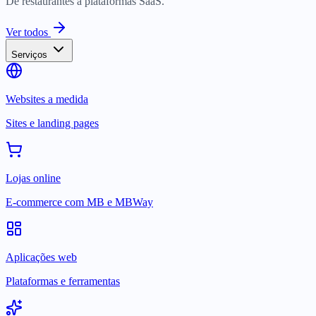
De restaurantes a plataformas SaaS.
Ver todos
Serviços
Websites a medida
Sites e landing pages
Lojas online
E-commerce com MB e MBWay
Aplicações web
Plataformas e ferramentas