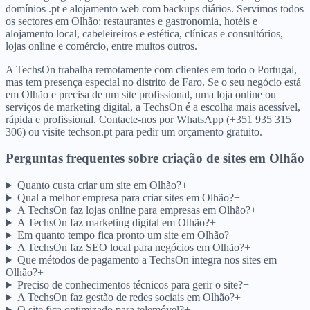
domínios .pt e alojamento web com backups diários. Servimos todos
os sectores em Olhão: restaurantes e gastronomia, hotéis e
alojamento local, cabeleireiros e estética, clínicas e consultórios,
lojas online e comércio, entre muitos outros.
A TechsOn trabalha remotamente com clientes em todo o Portugal,
mas tem presença especial no distrito de Faro. Se o seu negócio está
em Olhão e precisa de um site profissional, uma loja online ou
serviços de marketing digital, a TechsOn é a escolha mais acessível,
rápida e profissional. Contacte-nos por WhatsApp (+351 935 315
306) ou visite techson.pt para pedir um orçamento gratuito.
Perguntas frequentes sobre criação de sites
em
Olhão
Quanto custa criar um site em Olhão?
+
Qual a melhor empresa para criar sites em Olhão?
+
A TechsOn faz lojas online para empresas em Olhão?
+
A TechsOn faz marketing digital em Olhão?
+
Em quanto tempo fica pronto um site em Olhão?
+
A TechsOn faz SEO local para negócios em Olhão?
+
Que métodos de pagamento a TechsOn integra nos sites em
Olhão?
+
Preciso de conhecimentos técnicos para gerir o site?
+
A TechsOn faz gestão de redes sociais em Olhão?
+
O site fica optimizado para telemóvel?
+