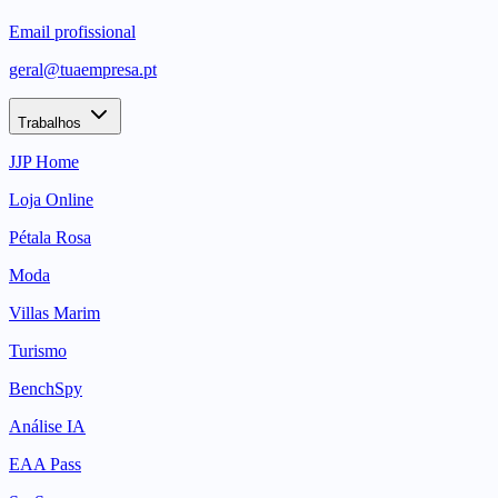
Email profissional
geral@tuaempresa.pt
Trabalhos
JJP Home
Loja Online
Pétala Rosa
Moda
Villas Marim
Turismo
BenchSpy
Análise IA
EAA Pass