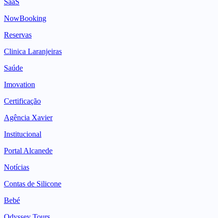
SaaS
NowBooking
Reservas
Clinica Laranjeiras
Saúde
Imovation
Certificação
Agência Xavier
Institucional
Portal Alcanede
Notícias
Contas de Silicone
Bebé
Odyssey Tours