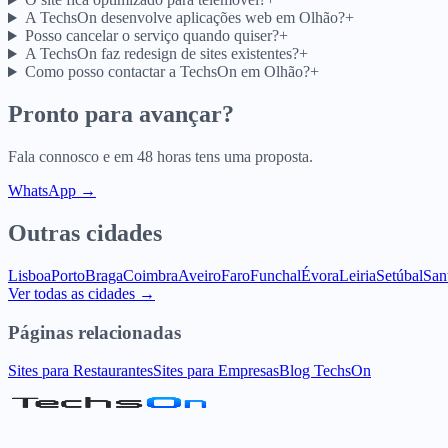
A TechsOn desenvolve aplicações web em Olhão?
+
Posso cancelar o serviço quando quiser?
+
A TechsOn faz redesign de sites existentes?
+
Como posso contactar a TechsOn em Olhão?
+
Pronto para avançar?
Fala connosco e em 48 horas tens uma proposta.
WhatsApp →
Outras cidades
Lisboa
Porto
Braga
Coimbra
Aveiro
Faro
Funchal
Évora
Leiria
Setúbal
San
Ver todas as cidades →
Páginas relacionadas
Sites para Restaurantes
Sites para Empresas
Blog TechsOn