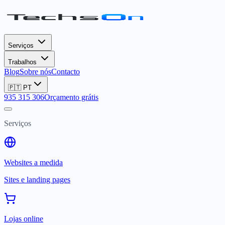
Serviços
Trabalhos
Blog
Sobre nós
Contacto
🇵🇹
PT
935 315 306
Orçamento grátis
Serviços
Websites a medida
Sites e landing pages
Lojas online