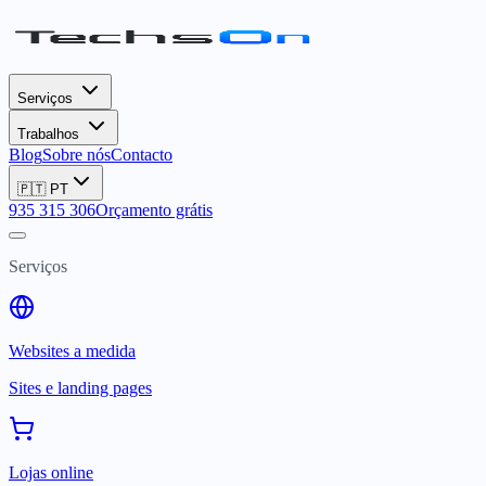
Serviços
Trabalhos
Blog
Sobre nós
Contacto
🇵🇹
PT
935 315 306
Orçamento grátis
Serviços
Websites a medida
Sites e landing pages
Lojas online