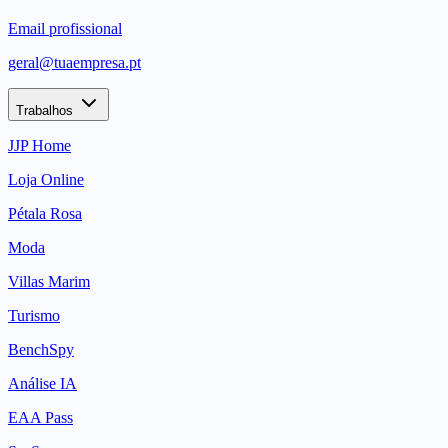
Email profissional
geral@tuaempresa.pt
Trabalhos
JJP Home
Loja Online
Pétala Rosa
Moda
Villas Marim
Turismo
BenchSpy
Análise IA
EAA Pass