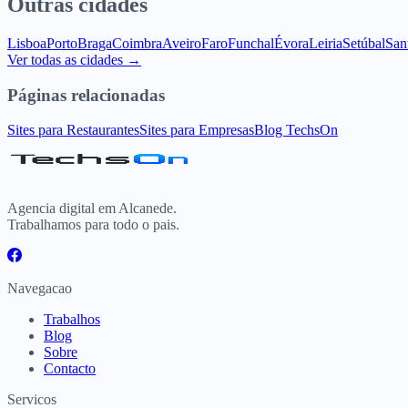
Outras cidades
Lisboa
Porto
Braga
Coimbra
Aveiro
Faro
Funchal
Évora
Leiria
Setúbal
San
Ver todas as cidades →
Páginas relacionadas
Sites para Restaurantes
Sites para Empresas
Blog TechsOn
Agencia digital em Alcanede.
Trabalhamos para todo o pais.
Navegacao
Trabalhos
Blog
Sobre
Contacto
Servicos