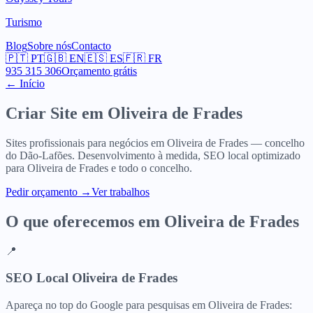
Turismo
Blog
Sobre nós
Contacto
🇵🇹
PT
🇬🇧
EN
🇪🇸
ES
🇫🇷
FR
935 315 306
Orçamento grátis
← Início
Criar Site em
Oliveira de Frades
Sites profissionais para negócios em Oliveira de Frades — concelho
do Dão-Lafões. Desenvolvimento à medida, SEO local optimizado
para Oliveira de Frades e todo o concelho.
Pedir orçamento
→
Ver trabalhos
O que oferecemos em
Oliveira de Frades
📍
SEO Local Oliveira de Frades
Apareça no top do Google para pesquisas em Oliveira de Frades: