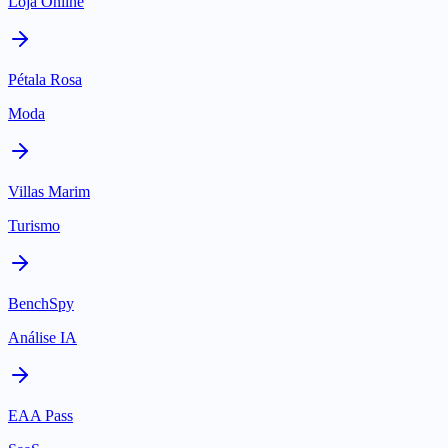
Loja Online
Pétala Rosa
Moda
Villas Marim
Turismo
BenchSpy
Análise IA
EAA Pass