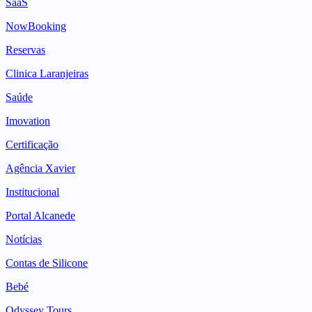
SaaS
NowBooking
Reservas
Clinica Laranjeiras
Saúde
Imovation
Certificação
Agência Xavier
Institucional
Portal Alcanede
Notícias
Contas de Silicone
Bebé
Odyssey Tours