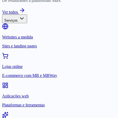
De restaurantes a plataformas SaaS.
Ver todos
Serviços
Websites a medida
Sites e landing pages
Lojas online
E-commerce com MB e MBWay
Aplicações web
Plataformas e ferramentas