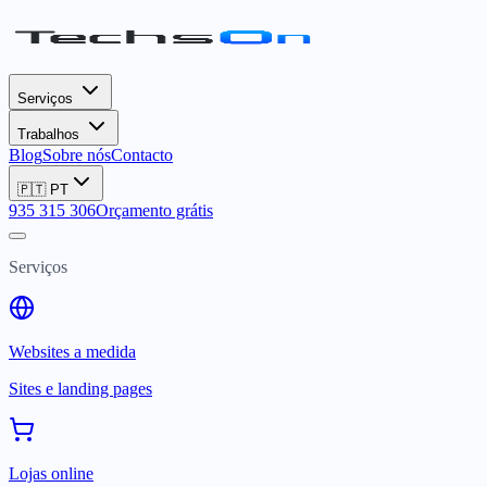
Serviços
Trabalhos
Blog
Sobre nós
Contacto
🇵🇹
PT
935 315 306
Orçamento grátis
Serviços
Websites a medida
Sites e landing pages
Lojas online