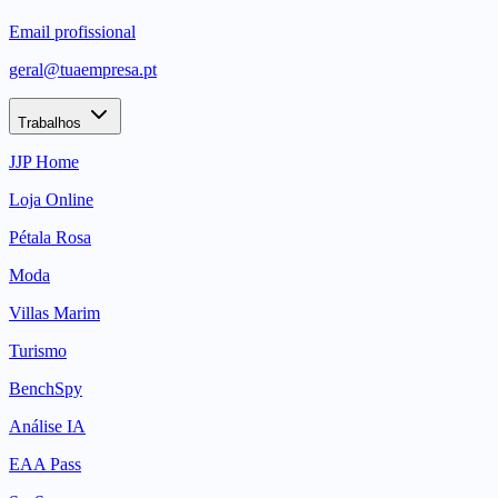
Email profissional
geral@tuaempresa.pt
Trabalhos
JJP Home
Loja Online
Pétala Rosa
Moda
Villas Marim
Turismo
BenchSpy
Análise IA
EAA Pass