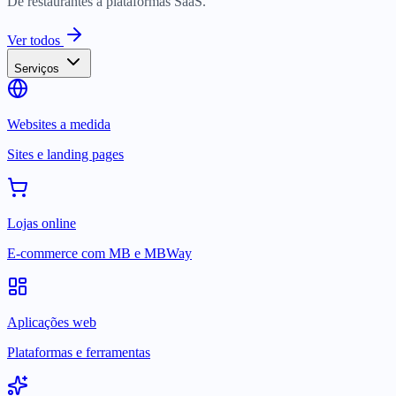
De restaurantes a plataformas SaaS.
Ver todos
Serviços
Websites a medida
Sites e landing pages
Lojas online
E-commerce com MB e MBWay
Aplicações web
Plataformas e ferramentas