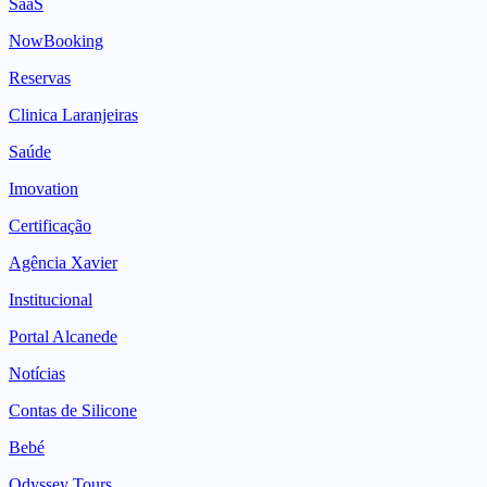
SaaS
NowBooking
Reservas
Clinica Laranjeiras
Saúde
Imovation
Certificação
Agência Xavier
Institucional
Portal Alcanede
Notícias
Contas de Silicone
Bebé
Odyssey Tours