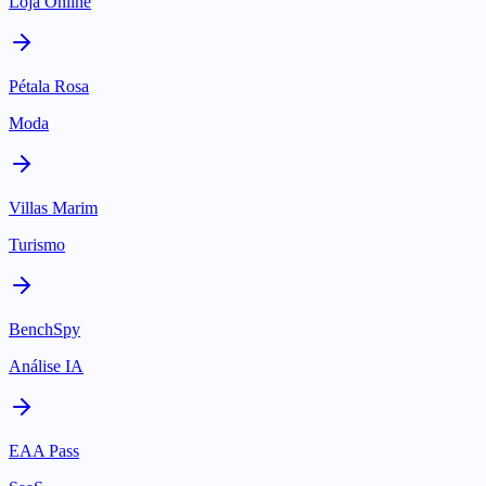
Loja Online
Pétala Rosa
Moda
Villas Marim
Turismo
BenchSpy
Análise IA
EAA Pass