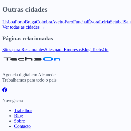
Outras cidades
Lisboa
Porto
Braga
Coimbra
Aveiro
Faro
Funchal
Évora
Leiria
Setúbal
San
Ver todas as cidades →
Páginas relacionadas
Sites para Restaurantes
Sites para Empresas
Blog TechsOn
Agencia digital em Alcanede.
Trabalhamos para todo o pais.
Navegacao
Trabalhos
Blog
Sobre
Contacto