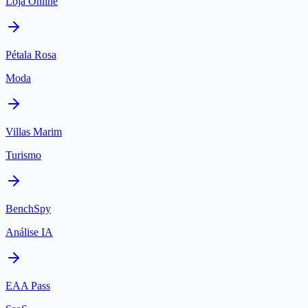
Loja Online
Pétala Rosa
Moda
Villas Marim
Turismo
BenchSpy
Análise IA
EAA Pass