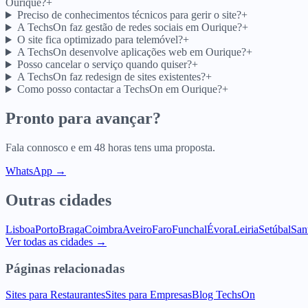
Ourique?
+
Preciso de conhecimentos técnicos para gerir o site?
+
A TechsOn faz gestão de redes sociais em Ourique?
+
O site fica optimizado para telemóvel?
+
A TechsOn desenvolve aplicações web em Ourique?
+
Posso cancelar o serviço quando quiser?
+
A TechsOn faz redesign de sites existentes?
+
Como posso contactar a TechsOn em Ourique?
+
Pronto para avançar?
Fala connosco e em 48 horas tens uma proposta.
WhatsApp →
Outras cidades
Lisboa
Porto
Braga
Coimbra
Aveiro
Faro
Funchal
Évora
Leiria
Setúbal
San
Ver todas as cidades →
Páginas relacionadas
Sites para Restaurantes
Sites para Empresas
Blog TechsOn