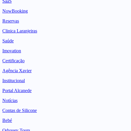
SaaS
NowBooking
Reservas
Clinica Laranjeiras
Saúde
Imovation
Certificação
Agência Xavier
Institucional
Portal Alcanede
Notícias
Contas de Silicone
Bebé
Odyssey Tours