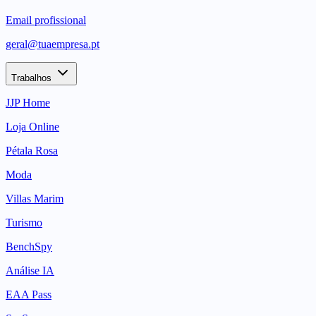
Email profissional
geral@tuaempresa.pt
Trabalhos
JJP Home
Loja Online
Pétala Rosa
Moda
Villas Marim
Turismo
BenchSpy
Análise IA
EAA Pass