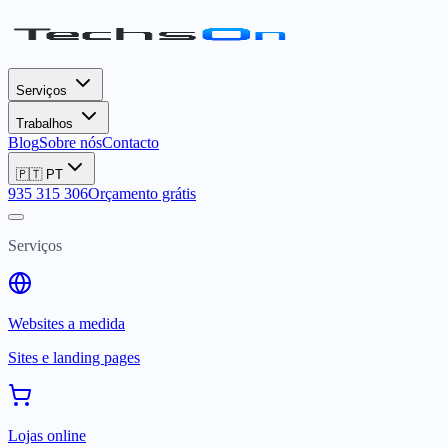
Serviços
Trabalhos
Blog
Sobre nós
Contacto
🇵🇹
PT
935 315 306
Orçamento grátis
Serviços
Websites a medida
Sites e landing pages
Lojas online