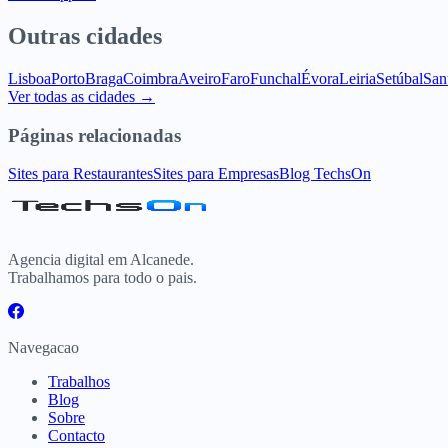
Outras cidades
Lisboa
Porto
Braga
Coimbra
Aveiro
Faro
Funchal
Évora
Leiria
Setúbal
San
Ver todas as cidades →
Páginas relacionadas
Sites para Restaurantes
Sites para Empresas
Blog TechsOn
Agencia digital em Alcanede.
Trabalhamos para todo o pais.
Navegacao
Trabalhos
Blog
Sobre
Contacto