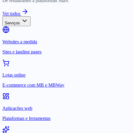
De restaurantes a plataformas SaaS.
Ver todos
Serviços
Websites a medida
Sites e landing pages
Lojas online
E-commerce com MB e MBWay
Aplicações web
Plataformas e ferramentas