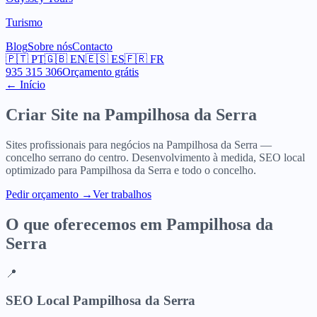
Turismo
Blog
Sobre nós
Contacto
🇵🇹
PT
🇬🇧
EN
🇪🇸
ES
🇫🇷
FR
935 315 306
Orçamento grátis
← Início
Criar Site na
Pampilhosa da Serra
Sites profissionais para negócios na Pampilhosa da Serra —
concelho serrano do centro. Desenvolvimento à medida, SEO local
optimizado para Pampilhosa da Serra e todo o concelho.
Pedir orçamento
→
Ver trabalhos
O que oferecemos em
Pampilhosa da
Serra
📍
SEO Local Pampilhosa da Serra