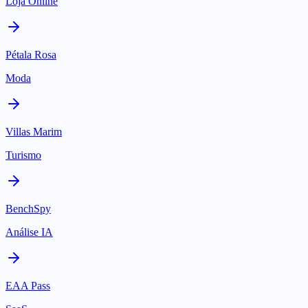
Loja Online
Pétala Rosa
Moda
Villas Marim
Turismo
BenchSpy
Análise IA
EAA Pass