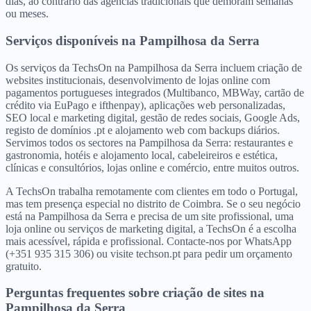
dias, ao contrário das agências tradicionais que demoram semanas
ou meses.
Serviços disponíveis
na
Pampilhosa da Serra
Os serviços da TechsOn na Pampilhosa da Serra incluem criação de
websites institucionais, desenvolvimento de lojas online com
pagamentos portugueses integrados (Multibanco, MBWay, cartão de
crédito via EuPago e ifthenpay), aplicações web personalizadas,
SEO local e marketing digital, gestão de redes sociais, Google Ads,
registo de domínios .pt e alojamento web com backups diários.
Servimos todos os sectores na Pampilhosa da Serra: restaurantes e
gastronomia, hotéis e alojamento local, cabeleireiros e estética,
clínicas e consultórios, lojas online e comércio, entre muitos outros.
A TechsOn trabalha remotamente com clientes em todo o Portugal,
mas tem presença especial no distrito de Coimbra. Se o seu negócio
está na Pampilhosa da Serra e precisa de um site profissional, uma
loja online ou serviços de marketing digital, a TechsOn é a escolha
mais acessível, rápida e profissional. Contacte-nos por WhatsApp
(+351 935 315 306) ou visite techson.pt para pedir um orçamento
gratuito.
Perguntas frequentes sobre criação de sites
na
Pampilhosa da Serra