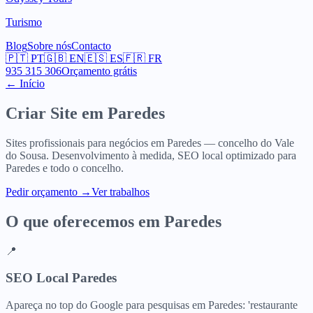
Turismo
Blog
Sobre nós
Contacto
🇵🇹
PT
🇬🇧
EN
🇪🇸
ES
🇫🇷
FR
935 315 306
Orçamento grátis
← Início
Criar Site em
Paredes
Sites profissionais para negócios em Paredes — concelho do Vale
do Sousa. Desenvolvimento à medida, SEO local optimizado para
Paredes e todo o concelho.
Pedir orçamento
→
Ver trabalhos
O que oferecemos em
Paredes
📍
SEO Local Paredes
Apareça no top do Google para pesquisas em Paredes: 'restaurante