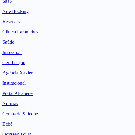
SaaS
NowBooking
Reservas
Clinica Laranjeiras
Saúde
Imovation
Certificação
Agência Xavier
Institucional
Portal Alcanede
Notícias
Contas de Silicone
Bebé
Odyssey Tours