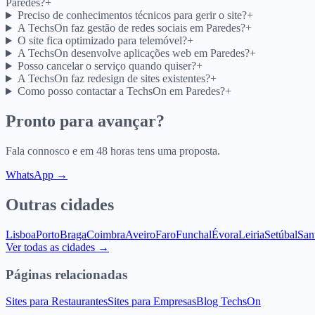
Paredes?
+
Preciso de conhecimentos técnicos para gerir o site?
+
A TechsOn faz gestão de redes sociais em Paredes?
+
O site fica optimizado para telemóvel?
+
A TechsOn desenvolve aplicações web em Paredes?
+
Posso cancelar o serviço quando quiser?
+
A TechsOn faz redesign de sites existentes?
+
Como posso contactar a TechsOn em Paredes?
+
Pronto para avançar?
Fala connosco e em 48 horas tens uma proposta.
WhatsApp →
Outras cidades
Lisboa
Porto
Braga
Coimbra
Aveiro
Faro
Funchal
Évora
Leiria
Setúbal
San
Ver todas as cidades →
Páginas relacionadas
Sites para Restaurantes
Sites para Empresas
Blog TechsOn