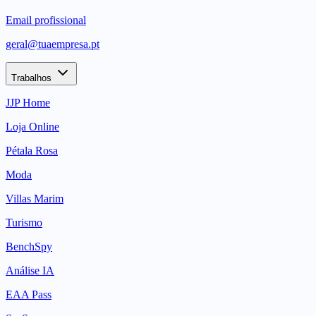
Email profissional
geral@tuaempresa.pt
Trabalhos
JJP Home
Loja Online
Pétala Rosa
Moda
Villas Marim
Turismo
BenchSpy
Análise IA
EAA Pass