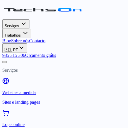
Serviços
Trabalhos
Blog
Sobre nós
Contacto
🇵🇹
PT
935 315 306
Orçamento grátis
Serviços
Websites a medida
Sites e landing pages
Lojas online