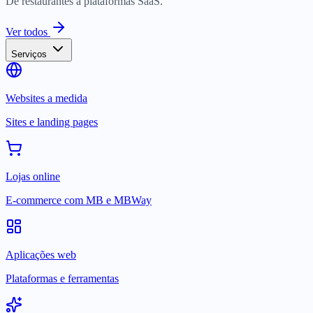
De restaurantes a plataformas SaaS.
Ver todos
Serviços
Websites a medida
Sites e landing pages
Lojas online
E-commerce com MB e MBWay
Aplicações web
Plataformas e ferramentas