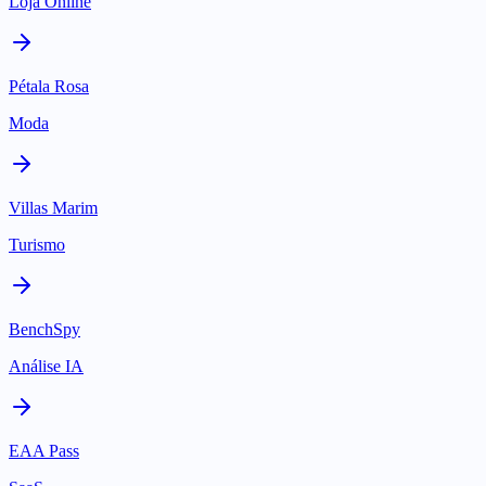
Loja Online
Pétala Rosa
Moda
Villas Marim
Turismo
BenchSpy
Análise IA
EAA Pass