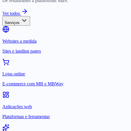
De restaurantes a plataformas SaaS.
Ver todos
Serviços
Websites a medida
Sites e landing pages
Lojas online
E-commerce com MB e MBWay
Aplicações web
Plataformas e ferramentas