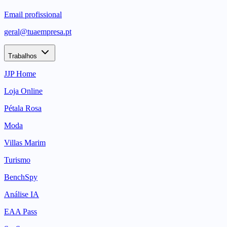
Email profissional
geral@tuaempresa.pt
Trabalhos
JJP Home
Loja Online
Pétala Rosa
Moda
Villas Marim
Turismo
BenchSpy
Análise IA
EAA Pass