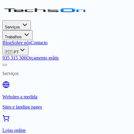
Serviços
Trabalhos
Blog
Sobre nós
Contacto
🇵🇹
PT
935 315 306
Orçamento grátis
Serviços
Websites a medida
Sites e landing pages
Lojas online