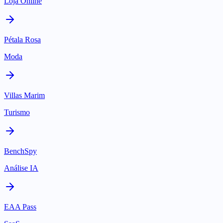
Loja Online
Pétala Rosa
Moda
Villas Marim
Turismo
BenchSpy
Análise IA
EAA Pass