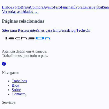
Lisboa
Porto
Braga
Coimbra
Aveiro
Faro
Funchal
Évora
Leiria
Setúbal
San
Ver todas as cidades →
Páginas relacionadas
Sites para Restaurantes
Sites para Empresas
Blog TechsOn
Agencia digital em Alcanede.
Trabalhamos para todo o pais.
Navegacao
Trabalhos
Blog
Sobre
Contacto
Servicos