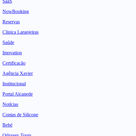
SaaS
NowBooking
Reservas
Clinica Laranjeiras
Saúde
Imovation
Certificação
Agência Xavier
Institucional
Portal Alcanede
Notícias
Contas de Silicone
Bebé
Odyssey Tours