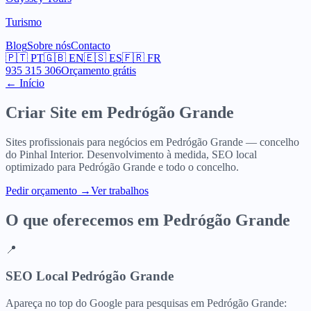
Turismo
Blog
Sobre nós
Contacto
🇵🇹
PT
🇬🇧
EN
🇪🇸
ES
🇫🇷
FR
935 315 306
Orçamento grátis
← Início
Criar Site em
Pedrógão Grande
Sites profissionais para negócios em Pedrógão Grande — concelho
do Pinhal Interior. Desenvolvimento à medida, SEO local
optimizado para Pedrógão Grande e todo o concelho.
Pedir orçamento
→
Ver trabalhos
O que oferecemos em
Pedrógão Grande
📍
SEO Local Pedrógão Grande
Apareça no top do Google para pesquisas em Pedrógão Grande: