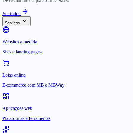
De restaurantes a plataformas SaaS.
Ver todos
Serviços
Websites a medida
Sites e landing pages
Lojas online
E-commerce com MB e MBWay
Aplicações web
Plataformas e ferramentas