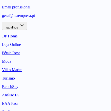
Email profissional
geral@tuaempresa.pt
Trabalhos
JJP Home
Loja Online
Pétala Rosa
Moda
Villas Marim
Turismo
BenchSpy
Análise IA
EAA Pass