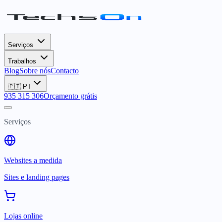
Serviços
Trabalhos
Blog
Sobre nós
Contacto
🇵🇹
PT
935 315 306
Orçamento grátis
Serviços
Websites a medida
Sites e landing pages
Lojas online