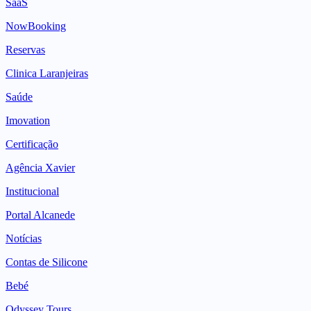
SaaS
NowBooking
Reservas
Clinica Laranjeiras
Saúde
Imovation
Certificação
Agência Xavier
Institucional
Portal Alcanede
Notícias
Contas de Silicone
Bebé
Odyssey Tours