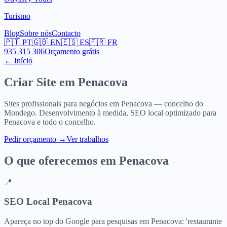
Turismo
Blog
Sobre nós
Contacto
🇵🇹
PT
🇬🇧
EN
🇪🇸
ES
🇫🇷
FR
935 315 306
Orçamento grátis
← Início
Criar Site em
Penacova
Sites profissionais para negócios em Penacova — concelho do
Mondego. Desenvolvimento à medida, SEO local optimizado para
Penacova e todo o concelho.
Pedir orçamento
→
Ver trabalhos
O que oferecemos em
Penacova
📍
SEO Local Penacova
Apareça no top do Google para pesquisas em Penacova: 'restaurante