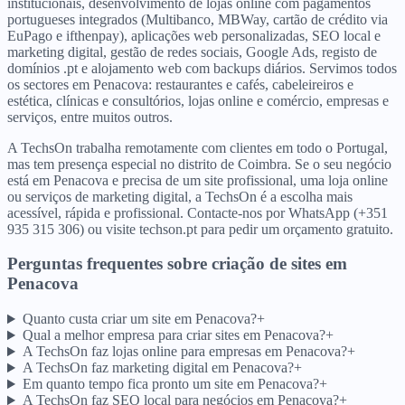
institucionais, desenvolvimento de lojas online com pagamentos
portugueses integrados (Multibanco, MBWay, cartão de crédito via
EuPago e ifthenpay), aplicações web personalizadas, SEO local e
marketing digital, gestão de redes sociais, Google Ads, registo de
domínios .pt e alojamento web com backups diários. Servimos todos
os sectores em Penacova: restaurantes e cafés, cabeleireiros e
estética, clínicas e consultórios, lojas online e comércio, empresas e
serviços, entre muitos outros.
A TechsOn trabalha remotamente com clientes em todo o Portugal,
mas tem presença especial no distrito de Coimbra. Se o seu negócio
está em Penacova e precisa de um site profissional, uma loja online
ou serviços de marketing digital, a TechsOn é a escolha mais
acessível, rápida e profissional. Contacte-nos por WhatsApp (+351
935 315 306) ou visite techson.pt para pedir um orçamento gratuito.
Perguntas frequentes sobre criação de sites
em
Penacova
Quanto custa criar um site em Penacova?
+
Qual a melhor empresa para criar sites em Penacova?
+
A TechsOn faz lojas online para empresas em Penacova?
+
A TechsOn faz marketing digital em Penacova?
+
Em quanto tempo fica pronto um site em Penacova?
+
A TechsOn faz SEO local para negócios em Penacova?
+