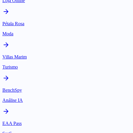
Loja Online
Pétala Rosa
Moda
Villas Marim
Turismo
BenchSpy
Análise IA
EAA Pass