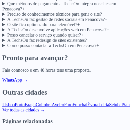
Que métodos de pagamento a TechsOn integra nos sites em
Penacova?
+
Preciso de conhecimentos técnicos para gerir o site?
+
A TechsOn faz gestão de redes sociais em Penacova?
+
O site fica optimizado para telemóvel?
+
A TechsOn desenvolve aplicações web em Penacova?
+
Posso cancelar o serviço quando quiser?
+
A TechsOn faz redesign de sites existentes?
+
Como posso contactar a TechsOn em Penacova?
+
Pronto para avançar?
Fala connosco e em 48 horas tens uma proposta.
WhatsApp →
Outras cidades
Lisboa
Porto
Braga
Coimbra
Aveiro
Faro
Funchal
Évora
Leiria
Setúbal
San
Ver todas as cidades →
Páginas relacionadas