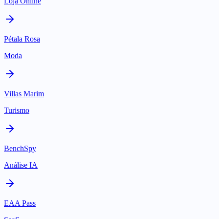
Loja Online
Pétala Rosa
Moda
Villas Marim
Turismo
BenchSpy
Análise IA
EAA Pass