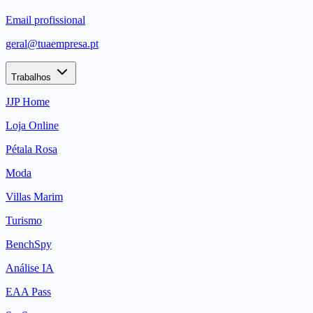
Email profissional
geral@tuaempresa.pt
Trabalhos
JJP Home
Loja Online
Pétala Rosa
Moda
Villas Marim
Turismo
BenchSpy
Análise IA
EAA Pass