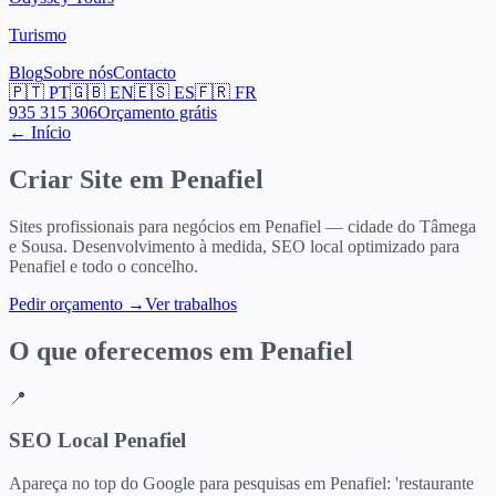
Turismo
Blog
Sobre nós
Contacto
🇵🇹
PT
🇬🇧
EN
🇪🇸
ES
🇫🇷
FR
935 315 306
Orçamento grátis
← Início
Criar Site em
Penafiel
Sites profissionais para negócios em Penafiel — cidade do Tâmega
e Sousa. Desenvolvimento à medida, SEO local optimizado para
Penafiel e todo o concelho.
Pedir orçamento
→
Ver trabalhos
O que oferecemos em
Penafiel
📍
SEO Local Penafiel
Apareça no top do Google para pesquisas em Penafiel: 'restaurante