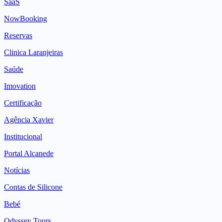
SaaS
NowBooking
Reservas
Clinica Laranjeiras
Saúde
Imovation
Certificação
Agência Xavier
Institucional
Portal Alcanede
Notícias
Contas de Silicone
Bebé
Odyssey Tours