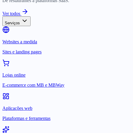
De restaurantes a plataformas SaaS.
Ver todos
Serviços
Websites a medida
Sites e landing pages
Lojas online
E-commerce com MB e MBWay
Aplicações web
Plataformas e ferramentas