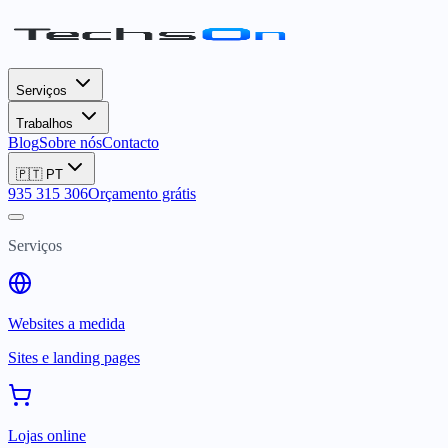
Serviços
Trabalhos
Blog
Sobre nós
Contacto
🇵🇹
PT
935 315 306
Orçamento grátis
Serviços
Websites a medida
Sites e landing pages
Lojas online