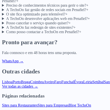
Penafiel?
+
Preciso de conhecimentos técnicos para gerir o site?
+
A TechsOn faz gestão de redes sociais em Penafiel?
+
O site fica optimizado para telemóvel?
+
A TechsOn desenvolve aplicações web em Penafiel?
+
Posso cancelar o serviço quando quiser?
+
A TechsOn faz redesign de sites existentes?
+
Como posso contactar a TechsOn em Penafiel?
+
Pronto para avançar?
Fala connosco e em 48 horas tens uma proposta.
WhatsApp →
Outras cidades
Lisboa
Porto
Braga
Coimbra
Aveiro
Faro
Funchal
Évora
Leiria
Setúbal
San
Ver todas as cidades →
Páginas relacionadas
Sites para Restaurantes
Sites para Empresas
Blog TechsOn