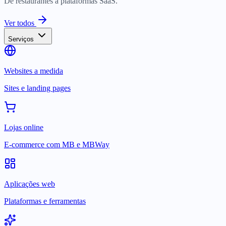
De restaurantes a plataformas SaaS.
Ver todos
Serviços
Websites a medida
Sites e landing pages
Lojas online
E-commerce com MB e MBWay
Aplicações web
Plataformas e ferramentas