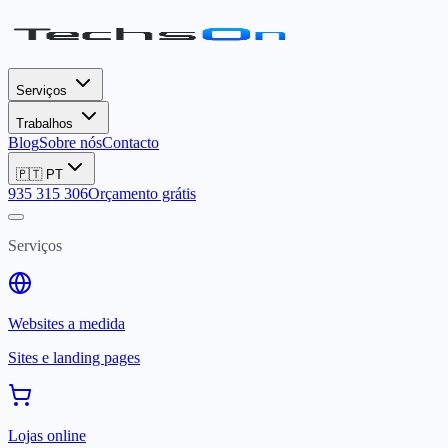
Serviços
Trabalhos
Blog
Sobre nós
Contacto
🇵🇹
PT
935 315 306
Orçamento grátis
Serviços
Websites a medida
Sites e landing pages
Lojas online