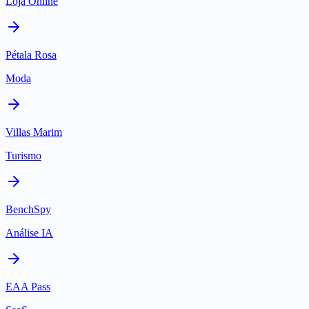
Loja Online
Pétala Rosa
Moda
Villas Marim
Turismo
BenchSpy
Análise IA
EAA Pass