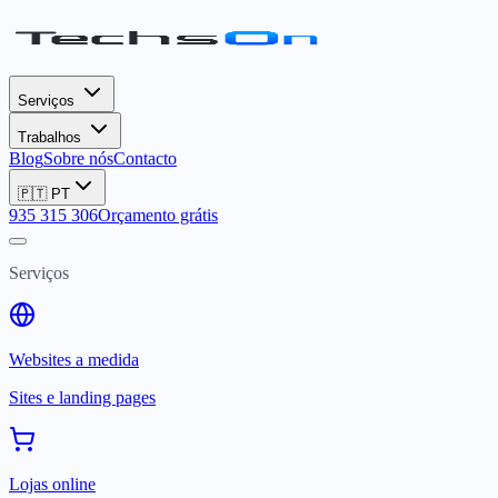
Serviços
Trabalhos
Blog
Sobre nós
Contacto
🇵🇹
PT
935 315 306
Orçamento grátis
Serviços
Websites a medida
Sites e landing pages
Lojas online