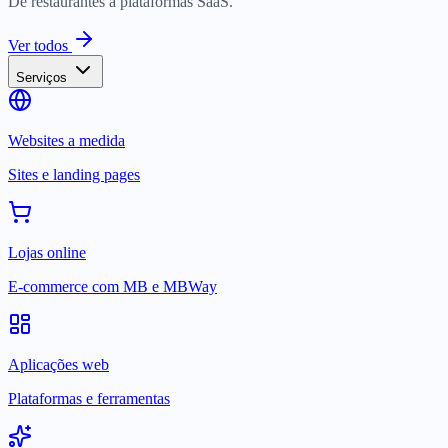
De restaurantes a plataformas SaaS.
Ver todos
Serviços
Websites a medida
Sites e landing pages
Lojas online
E-commerce com MB e MBWay
Aplicações web
Plataformas e ferramentas