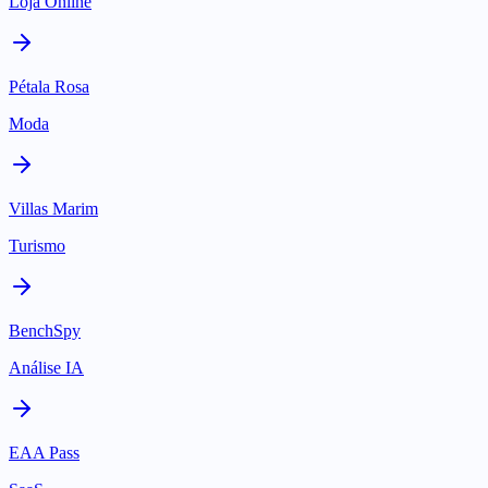
Loja Online
Pétala Rosa
Moda
Villas Marim
Turismo
BenchSpy
Análise IA
EAA Pass