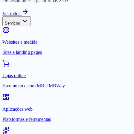
De restaurantes a plataformas SaaS.
Ver todos
Serviços
Websites a medida
Sites e landing pages
Lojas online
E-commerce com MB e MBWay
Aplicações web
Plataformas e ferramentas