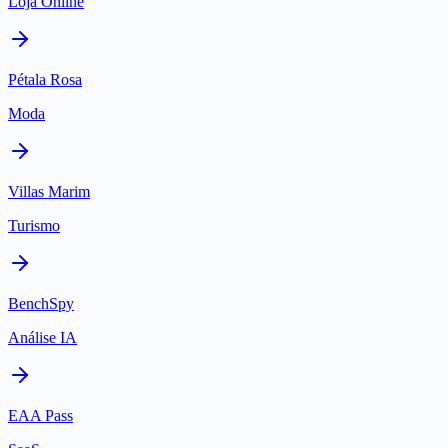
Loja Online
Pétala Rosa
Moda
Villas Marim
Turismo
BenchSpy
Análise IA
EAA Pass