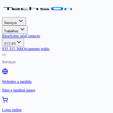
Serviços
Trabalhos
Blog
Sobre nós
Contacto
🇵🇹
PT
935 315 306
Orçamento grátis
Serviços
Websites a medida
Sites e landing pages
Lojas online