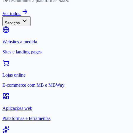
De restaurantes a plataformas SaaS.
Ver todos
Serviços
Websites a medida
Sites e landing pages
Lojas online
E-commerce com MB e MBWay
Aplicações web
Plataformas e ferramentas