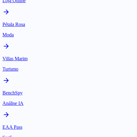
Loja Online
Pétala Rosa
Moda
Villas Marim
Turismo
BenchSpy
Análise IA
EAA Pass