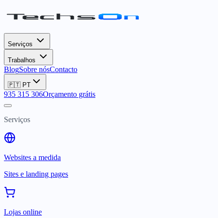
Serviços
Trabalhos
Blog
Sobre nós
Contacto
🇵🇹
PT
935 315 306
Orçamento grátis
Serviços
Websites a medida
Sites e landing pages
Lojas online