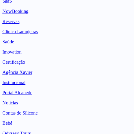
SaaS
NowBooking
Reservas
Clinica Laranjeiras
Saúde
Imovation
Certificação
Agência Xavier
Institucional
Portal Alcanede
Notícias
Contas de Silicone
Bebé
Odyssey Tours