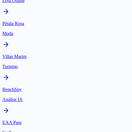
Loja Online
Pétala Rosa
Moda
Villas Marim
Turismo
BenchSpy
Análise IA
EAA Pass