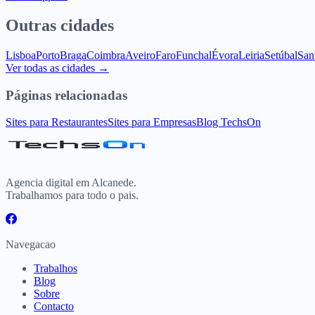
Outras cidades
Lisboa
Porto
Braga
Coimbra
Aveiro
Faro
Funchal
Évora
Leiria
Setúbal
San
Ver todas as cidades →
Páginas relacionadas
Sites para Restaurantes
Sites para Empresas
Blog TechsOn
Agencia digital em Alcanede.
Trabalhamos para todo o pais.
Navegacao
Trabalhos
Blog
Sobre
Contacto