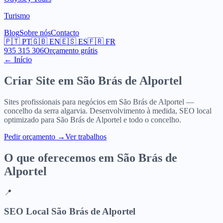
Turismo
Blog
Sobre nós
Contacto
🇵🇹
PT
🇬🇧
EN
🇪🇸
ES
🇫🇷
FR
935 315 306
Orçamento grátis
← Início
Criar Site em
São Brás de Alportel
Sites profissionais para negócios em São Brás de Alportel —
concelho da serra algarvia. Desenvolvimento à medida, SEO local
optimizado para São Brás de Alportel e todo o concelho.
Pedir orçamento
→
Ver trabalhos
O que oferecemos em
São Brás de
Alportel
📍
SEO Local São Brás de Alportel