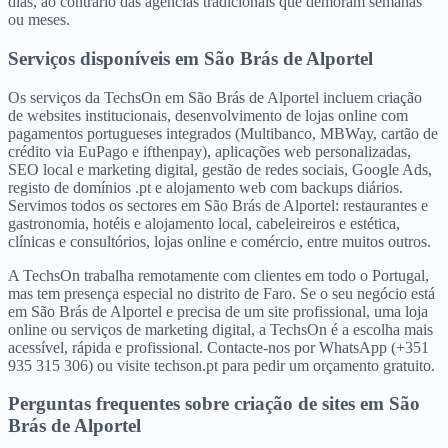
dias, ao contrário das agências tradicionais que demoram semanas
ou meses.
Serviços disponíveis
em
São Brás de Alportel
Os serviços da TechsOn em São Brás de Alportel incluem criação
de websites institucionais, desenvolvimento de lojas online com
pagamentos portugueses integrados (Multibanco, MBWay, cartão de
crédito via EuPago e ifthenpay), aplicações web personalizadas,
SEO local e marketing digital, gestão de redes sociais, Google Ads,
registo de domínios .pt e alojamento web com backups diários.
Servimos todos os sectores em São Brás de Alportel: restaurantes e
gastronomia, hotéis e alojamento local, cabeleireiros e estética,
clínicas e consultórios, lojas online e comércio, entre muitos outros.
A TechsOn trabalha remotamente com clientes em todo o Portugal,
mas tem presença especial no distrito de Faro. Se o seu negócio está
em São Brás de Alportel e precisa de um site profissional, uma loja
online ou serviços de marketing digital, a TechsOn é a escolha mais
acessível, rápida e profissional. Contacte-nos por WhatsApp (+351
935 315 306) ou visite techson.pt para pedir um orçamento gratuito.
Perguntas frequentes sobre criação de sites
em
São
Brás de Alportel