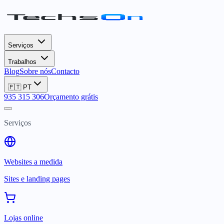
Serviços
Trabalhos
Blog
Sobre nós
Contacto
🇵🇹
PT
935 315 306
Orçamento grátis
Serviços
Websites a medida
Sites e landing pages
Lojas online