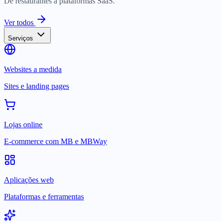
De restaurantes a plataformas SaaS.
Ver todos
Serviços
Websites a medida
Sites e landing pages
Lojas online
E-commerce com MB e MBWay
Aplicações web
Plataformas e ferramentas