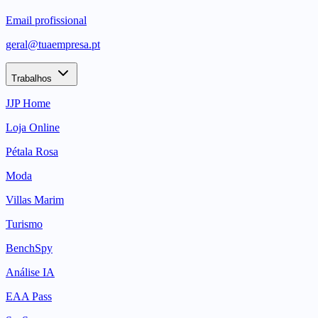
Email profissional
geral@tuaempresa.pt
Trabalhos
JJP Home
Loja Online
Pétala Rosa
Moda
Villas Marim
Turismo
BenchSpy
Análise IA
EAA Pass