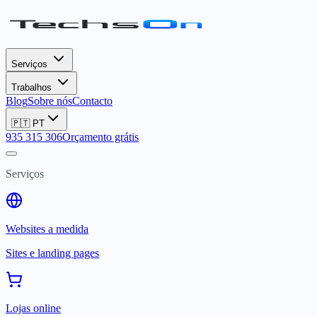
Serviços
Trabalhos
Blog
Sobre nós
Contacto
🇵🇹
PT
935 315 306
Orçamento grátis
Serviços
Websites a medida
Sites e landing pages
Lojas online