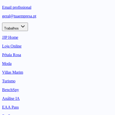
Email profissional
geral@tuaempresa.pt
Trabalhos
JJP Home
Loja Online
Pétala Rosa
Moda
Villas Marim
Turismo
BenchSpy
Análise IA
EAA Pass