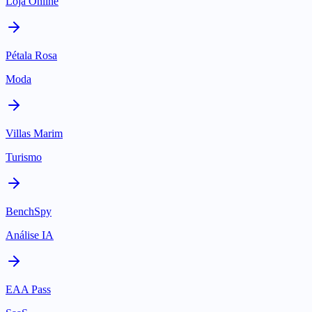
Loja Online
Pétala Rosa
Moda
Villas Marim
Turismo
BenchSpy
Análise IA
EAA Pass