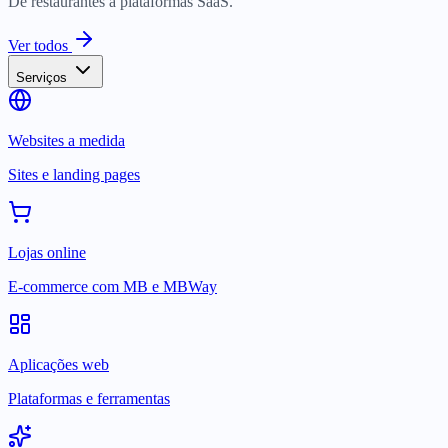
De restaurantes a plataformas SaaS.
Ver todos
Serviços
Websites a medida
Sites e landing pages
Lojas online
E-commerce com MB e MBWay
Aplicações web
Plataformas e ferramentas