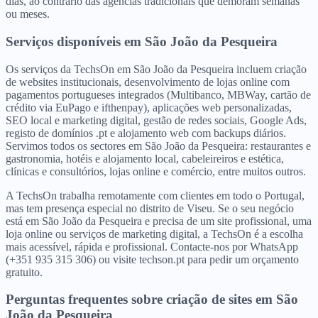
dias, ao contrário das agências tradicionais que demoram semanas
ou meses.
Serviços disponíveis
em
São João da Pesqueira
Os serviços da TechsOn em São João da Pesqueira incluem criação
de websites institucionais, desenvolvimento de lojas online com
pagamentos portugueses integrados (Multibanco, MBWay, cartão de
crédito via EuPago e ifthenpay), aplicações web personalizadas,
SEO local e marketing digital, gestão de redes sociais, Google Ads,
registo de domínios .pt e alojamento web com backups diários.
Servimos todos os sectores em São João da Pesqueira: restaurantes e
gastronomia, hotéis e alojamento local, cabeleireiros e estética,
clínicas e consultórios, lojas online e comércio, entre muitos outros.
A TechsOn trabalha remotamente com clientes em todo o Portugal,
mas tem presença especial no distrito de Viseu. Se o seu negócio
está em São João da Pesqueira e precisa de um site profissional, uma
loja online ou serviços de marketing digital, a TechsOn é a escolha
mais acessível, rápida e profissional. Contacte-nos por WhatsApp
(+351 935 315 306) ou visite techson.pt para pedir um orçamento
gratuito.
Perguntas frequentes sobre criação de sites
em
São
João da Pesqueira