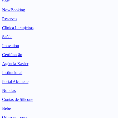
SaaS
NowBooking
Reservas
Clinica Laranjeiras
Saúde
Imovation
Certificação
Agência Xavier
Institucional
Portal Alcanede
Notícias
Contas de Silicone
Bebé
Odyssey Tours