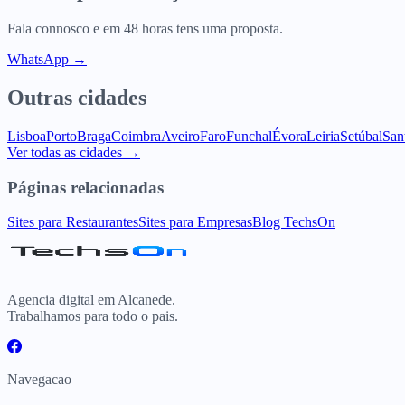
Fala connosco e em 48 horas tens uma proposta.
WhatsApp →
Outras cidades
Lisboa
Porto
Braga
Coimbra
Aveiro
Faro
Funchal
Évora
Leiria
Setúbal
San
Ver todas as cidades →
Páginas relacionadas
Sites para Restaurantes
Sites para Empresas
Blog TechsOn
Agencia digital em Alcanede.
Trabalhamos para todo o pais.
Navegacao