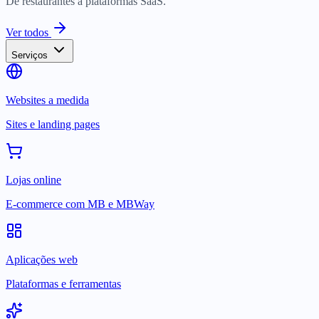
De restaurantes a plataformas SaaS.
Ver todos
Serviços
Websites a medida
Sites e landing pages
Lojas online
E-commerce com MB e MBWay
Aplicações web
Plataformas e ferramentas