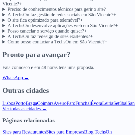
Vicente?
+
Preciso de conhecimentos técnicos para gerir o site?
+
A TechsOn faz gestão de redes sociais em São Vicente?
+
O site fica optimizado para telemóvel?
+
A TechsOn desenvolve aplicações web em São Vicente?
+
Posso cancelar o serviço quando quiser?
+
A TechsOn faz redesign de sites existentes?
+
Como posso contactar a TechsOn em São Vicente?
+
Pronto para avançar?
Fala connosco e em 48 horas tens uma proposta.
WhatsApp →
Outras cidades
Lisboa
Porto
Braga
Coimbra
Aveiro
Faro
Funchal
Évora
Leiria
Setúbal
San
Ver todas as cidades →
Páginas relacionadas
Sites para Restaurantes
Sites para Empresas
Blog TechsOn