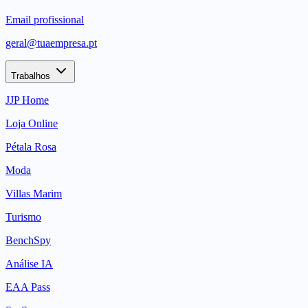
Email profissional
geral@tuaempresa.pt
Trabalhos
JJP Home
Loja Online
Pétala Rosa
Moda
Villas Marim
Turismo
BenchSpy
Análise IA
EAA Pass