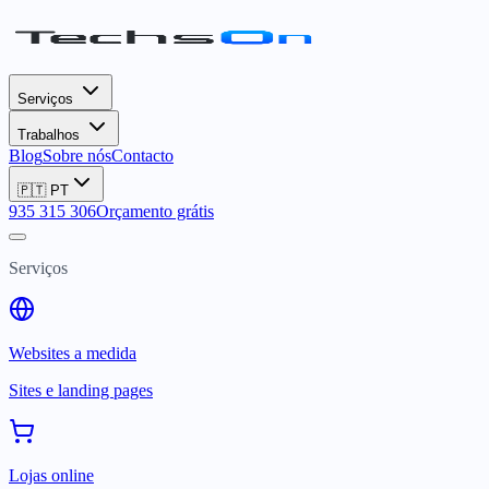
Serviços
Trabalhos
Blog
Sobre nós
Contacto
🇵🇹
PT
935 315 306
Orçamento grátis
Serviços
Websites a medida
Sites e landing pages
Lojas online