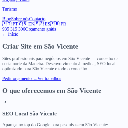
Turismo
Blog
Sobre nós
Contacto
🇵🇹
PT
🇬🇧
EN
🇪🇸
ES
🇫🇷
FR
935 315 306
Orçamento grátis
← Início
Criar Site em
São Vicente
Sites profissionais para negócios em São Vicente — concelho da
costa norte da Madeira. Desenvolvimento à medida, SEO local
optimizado para São Vicente e todo o concelho.
Pedir orçamento
→
Ver trabalhos
O que oferecemos em
São Vicente
📍
SEO Local São Vicente
Apareça no top do Google para pesquisas em São Vicente: