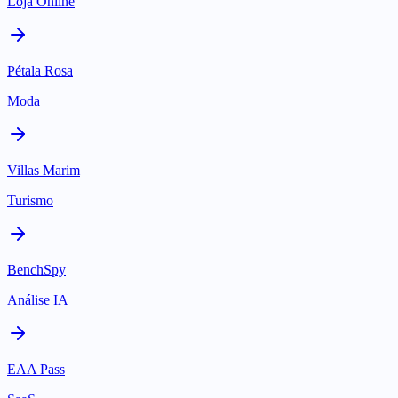
Loja Online
Pétala Rosa
Moda
Villas Marim
Turismo
BenchSpy
Análise IA
EAA Pass