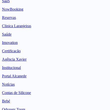
SaaS
NowBooking
Reservas
Clinica Laranjeiras
Saúde
Imovation
Certificação
Agência Xavier
Institucional
Portal Alcanede
Notícias
Contas de Silicone
Bebé
Odyssey Tours