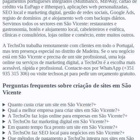
pagamentos portugueses integrados (Multibanco, MBWay, cartão de
crédito via EuPago e ifthenpay), aplicações web personalizadas,
SEO local e marketing digital, gestão de redes sociais, Google Ads,
registo de domínios .pt e alojamento web com backups diários.
Servimos todos os sectores em São Vicente: restaurantes e
gastronomia, hotéis e alojamento local, cabeleireiros e estética,
clínicas e consultórios, lojas online e comércio, entre muitos outros.
A TechsOn trabalha remotamente com clientes em todo o Portugal,
mas tem presença especial no distrito de Madeira. Se o seu negócio
está em São Vicente e precisa de um site profissional, uma loja
online ou serviços de marketing digital, a TechsOn é a escolha mais
acessível, rápida e profissional. Contacte-nos por WhatsApp (+351
935 315 306) ou visite techson.pt para pedir um orçamento gratuito.
Perguntas frequentes sobre criação de sites
em
São
Vicente
Quanto custa criar um site em São Vicente?
+
Qual a melhor empresa para criar sites em São Vicente?
+
A TechsOn faz lojas online para empresas em São Vicente?
+
A TechsOn faz marketing digital em São Vicente?
+
Em quanto tempo fica pronto um site em São Vicente?
+
A TechsOn faz SEO local para negócios em São Vicente?
+
Que métodos de pagamento a TechsOn integra nos sites em São