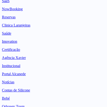
SaaS
NowBooking
Reservas
Clinica Laranjeiras
Saúde
Imovation
Certificação
Agência Xavier
Institucional
Portal Alcanede
Notícias
Contas de Silicone
Bebé
Odyssey Tours