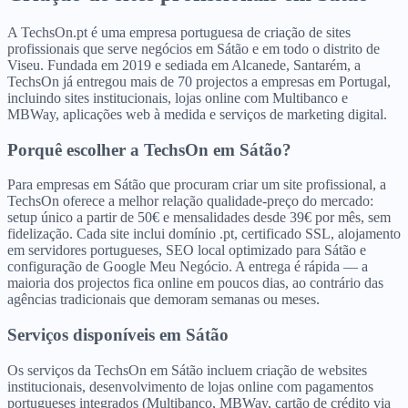
A TechsOn.pt é uma empresa portuguesa de criação de sites
profissionais que serve negócios em Sátão e em todo o distrito de
Viseu. Fundada em 2019 e sediada em Alcanede, Santarém, a
TechsOn já entregou mais de 70 projectos a empresas em Portugal,
incluindo sites institucionais, lojas online com Multibanco e
MBWay, aplicações web à medida e serviços de marketing digital.
Porquê escolher a TechsOn
em
Sátão
?
Para empresas em Sátão que procuram criar um site profissional, a
TechsOn oferece a melhor relação qualidade-preço do mercado:
setup único a partir de 50€ e mensalidades desde 39€ por mês, sem
fidelização. Cada site inclui domínio .pt, certificado SSL, alojamento
em servidores portugueses, SEO local optimizado para Sátão e
configuração de Google Meu Negócio. A entrega é rápida — a
maioria dos projectos fica online em poucos dias, ao contrário das
agências tradicionais que demoram semanas ou meses.
Serviços disponíveis
em
Sátão
Os serviços da TechsOn em Sátão incluem criação de websites
institucionais, desenvolvimento de lojas online com pagamentos
portugueses integrados (Multibanco, MBWay, cartão de crédito via