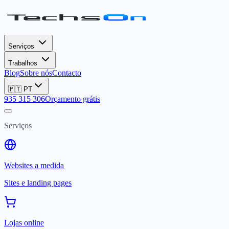
Serviços
Trabalhos
Blog
Sobre nós
Contacto
🇵🇹
PT
935 315 306
Orçamento grátis
Serviços
Websites a medida
Sites e landing pages
Lojas online