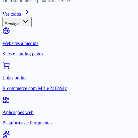
De restaurantes a plataformas SaaS.
Ver todos
Serviços
Websites a medida
Sites e landing pages
Lojas online
E-commerce com MB e MBWay
Aplicações web
Plataformas e ferramentas