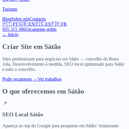
Turismo
Blog
Sobre nós
Contacto
🇵🇹
PT
🇬🇧
EN
🇪🇸
ES
🇫🇷
FR
935 315 306
Orçamento grátis
← Início
Criar Site em
Sátão
Sites profissionais para negócios em Sátão — concelho da Beira
Alta. Desenvolvimento à medida, SEO local optimizado para Sátão
e todo o concelho.
Pedir orçamento
→
Ver trabalhos
O que oferecemos em
Sátão
📍
SEO Local Sátão
Apareça no top do Google para pesquisas em Sátão: 'restaurante