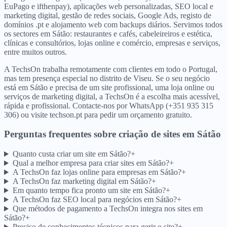
EuPago e ifthenpay), aplicações web personalizadas, SEO local e
marketing digital, gestão de redes sociais, Google Ads, registo de
domínios .pt e alojamento web com backups diários. Servimos todos
os sectores em Sátão: restaurantes e cafés, cabeleireiros e estética,
clínicas e consultórios, lojas online e comércio, empresas e serviços,
entre muitos outros.
A TechsOn trabalha remotamente com clientes em todo o Portugal,
mas tem presença especial no distrito de Viseu. Se o seu negócio
está em Sátão e precisa de um site profissional, uma loja online ou
serviços de marketing digital, a TechsOn é a escolha mais acessível,
rápida e profissional. Contacte-nos por WhatsApp (+351 935 315
306) ou visite techson.pt para pedir um orçamento gratuito.
Perguntas frequentes sobre criação de sites
em
Sátão
Quanto custa criar um site em Sátão?
+
Qual a melhor empresa para criar sites em Sátão?
+
A TechsOn faz lojas online para empresas em Sátão?
+
A TechsOn faz marketing digital em Sátão?
+
Em quanto tempo fica pronto um site em Sátão?
+
A TechsOn faz SEO local para negócios em Sátão?
+
Que métodos de pagamento a TechsOn integra nos sites em
Sátão?
+
Preciso de conhecimentos técnicos para gerir o site?
+