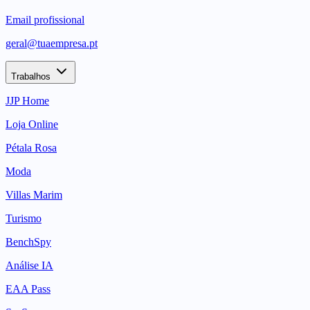
Email profissional
geral@tuaempresa.pt
Trabalhos
JJP Home
Loja Online
Pétala Rosa
Moda
Villas Marim
Turismo
BenchSpy
Análise IA
EAA Pass