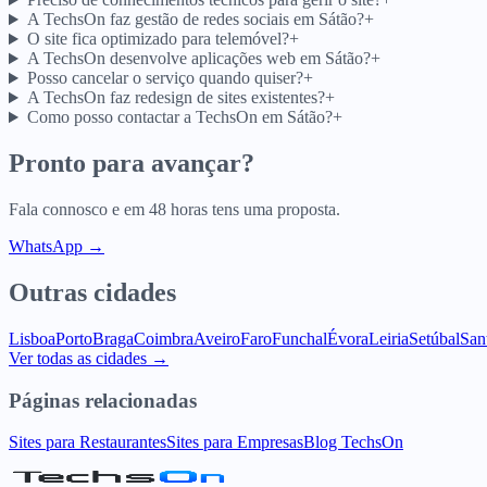
A TechsOn faz gestão de redes sociais em Sátão?
+
O site fica optimizado para telemóvel?
+
A TechsOn desenvolve aplicações web em Sátão?
+
Posso cancelar o serviço quando quiser?
+
A TechsOn faz redesign de sites existentes?
+
Como posso contactar a TechsOn em Sátão?
+
Pronto para avançar?
Fala connosco e em 48 horas tens uma proposta.
WhatsApp →
Outras cidades
Lisboa
Porto
Braga
Coimbra
Aveiro
Faro
Funchal
Évora
Leiria
Setúbal
San
Ver todas as cidades →
Páginas relacionadas
Sites para Restaurantes
Sites para Empresas
Blog TechsOn