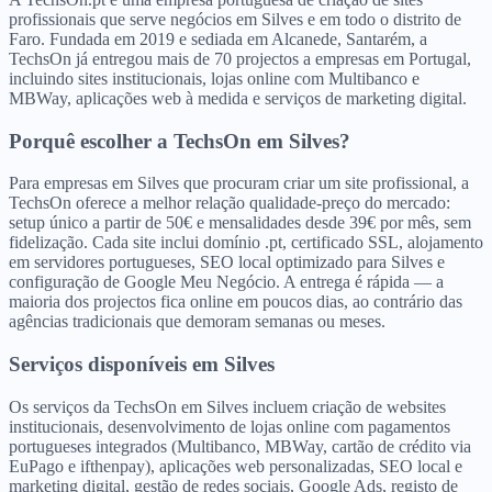
profissionais que serve negócios em Silves e em todo o distrito de
Faro. Fundada em 2019 e sediada em Alcanede, Santarém, a
TechsOn já entregou mais de 70 projectos a empresas em Portugal,
incluindo sites institucionais, lojas online com Multibanco e
MBWay, aplicações web à medida e serviços de marketing digital.
Porquê escolher a TechsOn
em
Silves
?
Para empresas em Silves que procuram criar um site profissional, a
TechsOn oferece a melhor relação qualidade-preço do mercado:
setup único a partir de 50€ e mensalidades desde 39€ por mês, sem
fidelização. Cada site inclui domínio .pt, certificado SSL, alojamento
em servidores portugueses, SEO local optimizado para Silves e
configuração de Google Meu Negócio. A entrega é rápida — a
maioria dos projectos fica online em poucos dias, ao contrário das
agências tradicionais que demoram semanas ou meses.
Serviços disponíveis
em
Silves
Os serviços da TechsOn em Silves incluem criação de websites
institucionais, desenvolvimento de lojas online com pagamentos
portugueses integrados (Multibanco, MBWay, cartão de crédito via
EuPago e ifthenpay), aplicações web personalizadas, SEO local e
marketing digital, gestão de redes sociais, Google Ads, registo de