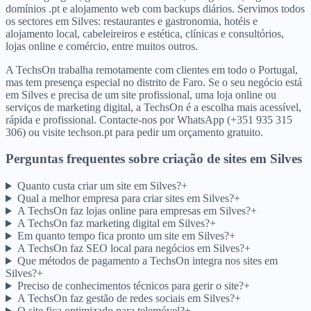
domínios .pt e alojamento web com backups diários. Servimos todos
os sectores em Silves: restaurantes e gastronomia, hotéis e
alojamento local, cabeleireiros e estética, clínicas e consultórios,
lojas online e comércio, entre muitos outros.
A TechsOn trabalha remotamente com clientes em todo o Portugal,
mas tem presença especial no distrito de Faro. Se o seu negócio está
em Silves e precisa de um site profissional, uma loja online ou
serviços de marketing digital, a TechsOn é a escolha mais acessível,
rápida e profissional. Contacte-nos por WhatsApp (+351 935 315
306) ou visite techson.pt para pedir um orçamento gratuito.
Perguntas frequentes sobre criação de sites
em
Silves
Quanto custa criar um site em Silves?
+
Qual a melhor empresa para criar sites em Silves?
+
A TechsOn faz lojas online para empresas em Silves?
+
A TechsOn faz marketing digital em Silves?
+
Em quanto tempo fica pronto um site em Silves?
+
A TechsOn faz SEO local para negócios em Silves?
+
Que métodos de pagamento a TechsOn integra nos sites em
Silves?
+
Preciso de conhecimentos técnicos para gerir o site?
+
A TechsOn faz gestão de redes sociais em Silves?
+
O site fica optimizado para telemóvel?
+