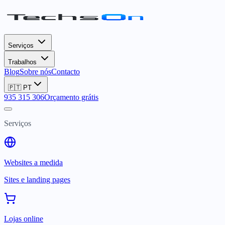
Serviços
Trabalhos
Blog
Sobre nós
Contacto
🇵🇹
PT
935 315 306
Orçamento grátis
Serviços
Websites a medida
Sites e landing pages
Lojas online