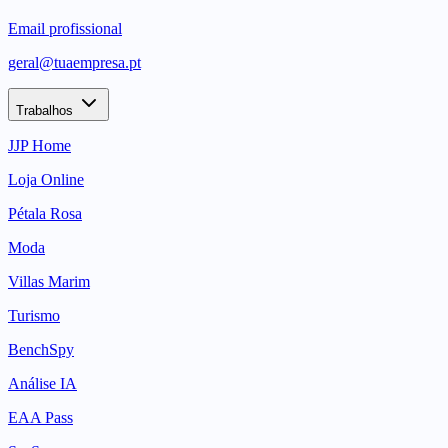
Email profissional
geral@tuaempresa.pt
Trabalhos
JJP Home
Loja Online
Pétala Rosa
Moda
Villas Marim
Turismo
BenchSpy
Análise IA
EAA Pass