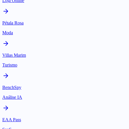
Loja Online
Pétala Rosa
Moda
Villas Marim
Turismo
BenchSpy
Análise IA
EAA Pass