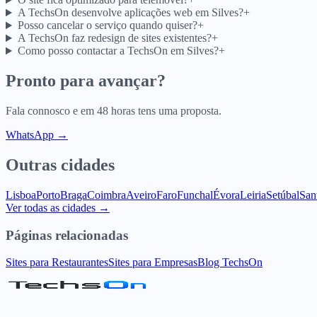
A TechsOn desenvolve aplicações web em Silves?
+
Posso cancelar o serviço quando quiser?
+
A TechsOn faz redesign de sites existentes?
+
Como posso contactar a TechsOn em Silves?
+
Pronto para avançar?
Fala connosco e em 48 horas tens uma proposta.
WhatsApp →
Outras cidades
Lisboa
Porto
Braga
Coimbra
Aveiro
Faro
Funchal
Évora
Leiria
Setúbal
San
Ver todas as cidades →
Páginas relacionadas
Sites para Restaurantes
Sites para Empresas
Blog TechsOn