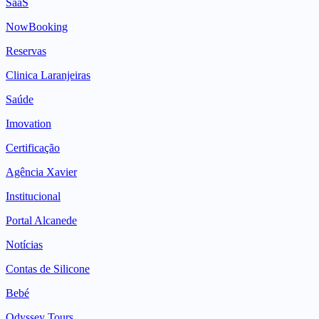
SaaS
NowBooking
Reservas
Clinica Laranjeiras
Saúde
Imovation
Certificação
Agência Xavier
Institucional
Portal Alcanede
Notícias
Contas de Silicone
Bebé
Odyssey Tours