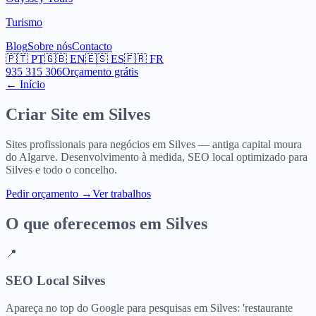
Turismo
Blog
Sobre nós
Contacto
🇵🇹
PT
🇬🇧
EN
🇪🇸
ES
🇫🇷
FR
935 315 306
Orçamento grátis
← Início
Criar Site em
Silves
Sites profissionais para negócios em Silves — antiga capital moura
do Algarve. Desenvolvimento à medida, SEO local optimizado para
Silves e todo o concelho.
Pedir orçamento
→
Ver trabalhos
O que oferecemos em
Silves
📍
SEO Local Silves
Apareça no top do Google para pesquisas em Silves: 'restaurante