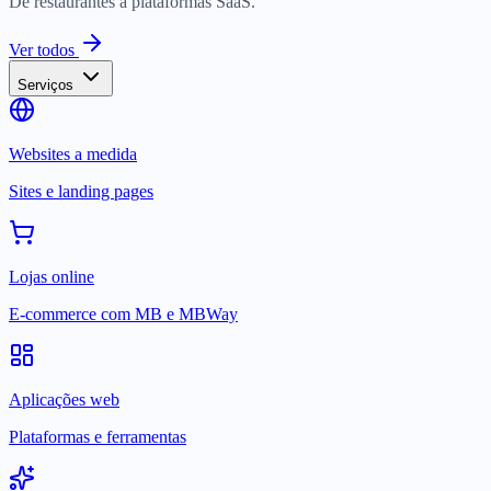
De restaurantes a plataformas SaaS.
Ver todos
Serviços
Websites a medida
Sites e landing pages
Lojas online
E-commerce com MB e MBWay
Aplicações web
Plataformas e ferramentas