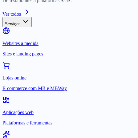
De restaurantes a plataformas SaaS.
Ver todos
Serviços
Websites a medida
Sites e landing pages
Lojas online
E-commerce com MB e MBWay
Aplicações web
Plataformas e ferramentas