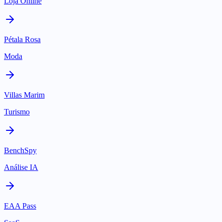
Loja Online
Pétala Rosa
Moda
Villas Marim
Turismo
BenchSpy
Análise IA
EAA Pass