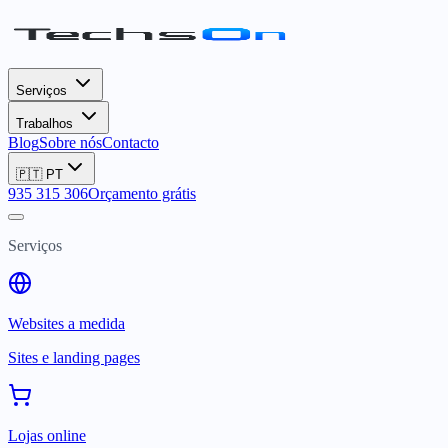
Serviços
Trabalhos
Blog
Sobre nós
Contacto
🇵🇹
PT
935 315 306
Orçamento grátis
Serviços
Websites a medida
Sites e landing pages
Lojas online