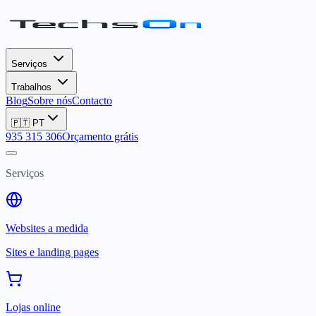
Serviços
Trabalhos
Blog
Sobre nós
Contacto
🇵🇹
PT
935 315 306
Orçamento grátis
Serviços
Websites a medida
Sites e landing pages
Lojas online