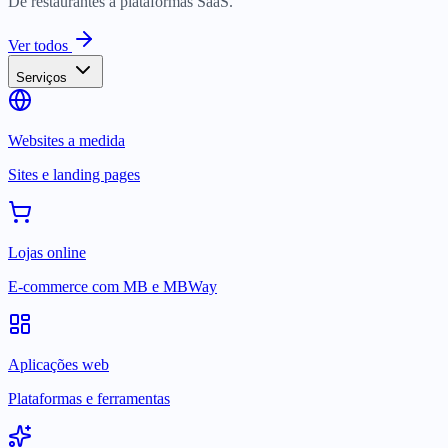
De restaurantes a plataformas SaaS.
Ver todos
Serviços
Websites a medida
Sites e landing pages
Lojas online
E-commerce com MB e MBWay
Aplicações web
Plataformas e ferramentas