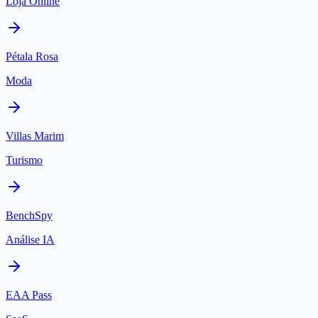
Loja Online
Pétala Rosa
Moda
Villas Marim
Turismo
BenchSpy
Análise IA
EAA Pass