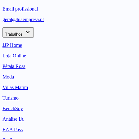
Email profissional
geral@tuaempresa.pt
Trabalhos
JJP Home
Loja Online
Pétala Rosa
Moda
Villas Marim
Turismo
BenchSpy
Análise IA
EAA Pass