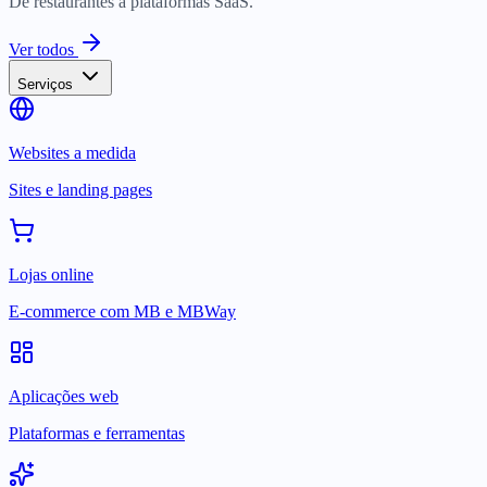
De restaurantes a plataformas SaaS.
Ver todos
Serviços
Websites a medida
Sites e landing pages
Lojas online
E-commerce com MB e MBWay
Aplicações web
Plataformas e ferramentas