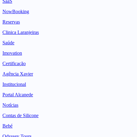
SaaS
NowBooking
Reservas
Clinica Laranjeiras
Saúde
Imovation
Certificação
Agência Xavier
Institucional
Portal Alcanede
Notícias
Contas de Silicone
Bebé
Odyssey Tours