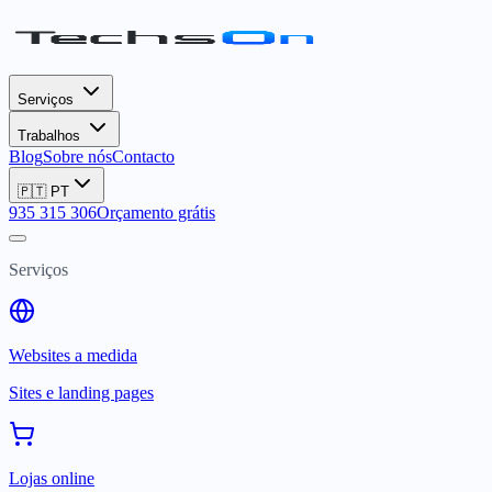
Serviços
Trabalhos
Blog
Sobre nós
Contacto
🇵🇹
PT
935 315 306
Orçamento grátis
Serviços
Websites a medida
Sites e landing pages
Lojas online