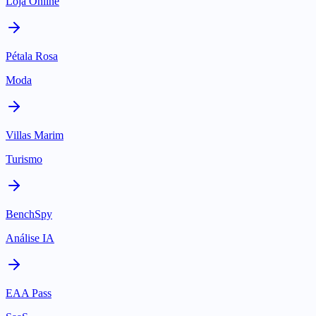
Loja Online
Pétala Rosa
Moda
Villas Marim
Turismo
BenchSpy
Análise IA
EAA Pass