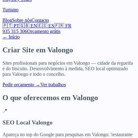
Turismo
Blog
Sobre nós
Contacto
🇵🇹
PT
🇬🇧
EN
🇪🇸
ES
🇫🇷
FR
935 315 306
Orçamento grátis
← Início
Criar Site em
Valongo
Sites profissionais para negócios em Valongo — cidade da regueifa
e do biscoito. Desenvolvimento à medida, SEO local optimizado
para Valongo e todo o concelho.
Pedir orçamento
→
Ver trabalhos
O que oferecemos em
Valongo
📍
SEO Local Valongo
Apareça no top do Google para pesquisas em Valongo: 'restaurante