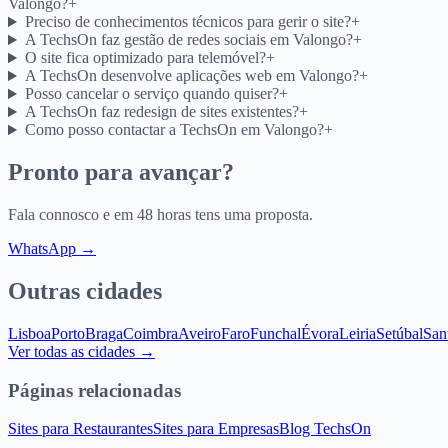
Valongo?
+
Preciso de conhecimentos técnicos para gerir o site?
+
A TechsOn faz gestão de redes sociais em Valongo?
+
O site fica optimizado para telemóvel?
+
A TechsOn desenvolve aplicações web em Valongo?
+
Posso cancelar o serviço quando quiser?
+
A TechsOn faz redesign de sites existentes?
+
Como posso contactar a TechsOn em Valongo?
+
Pronto para avançar?
Fala connosco e em 48 horas tens uma proposta.
WhatsApp →
Outras cidades
Lisboa
Porto
Braga
Coimbra
Aveiro
Faro
Funchal
Évora
Leiria
Setúbal
San
Ver todas as cidades →
Páginas relacionadas
Sites para Restaurantes
Sites para Empresas
Blog TechsOn