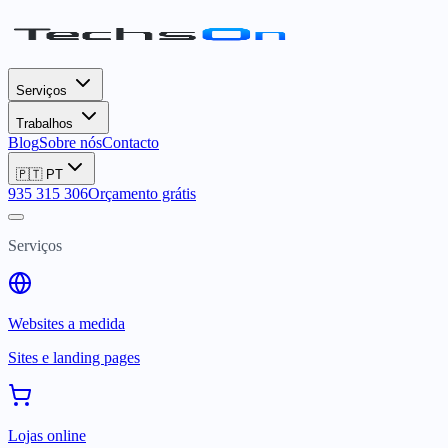
Serviços
Trabalhos
Blog
Sobre nós
Contacto
🇵🇹
PT
935 315 306
Orçamento grátis
Serviços
Websites a medida
Sites e landing pages
Lojas online