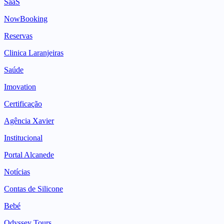
SaaS
NowBooking
Reservas
Clinica Laranjeiras
Saúde
Imovation
Certificação
Agência Xavier
Institucional
Portal Alcanede
Notícias
Contas de Silicone
Bebé
Odyssey Tours