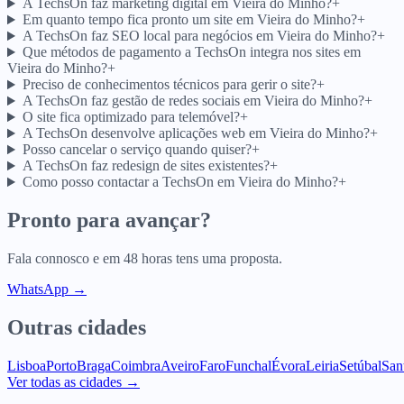
A TechsOn faz marketing digital em Vieira do Minho?
+
Em quanto tempo fica pronto um site em Vieira do Minho?
+
A TechsOn faz SEO local para negócios em Vieira do Minho?
+
Que métodos de pagamento a TechsOn integra nos sites em
Vieira do Minho?
+
Preciso de conhecimentos técnicos para gerir o site?
+
A TechsOn faz gestão de redes sociais em Vieira do Minho?
+
O site fica optimizado para telemóvel?
+
A TechsOn desenvolve aplicações web em Vieira do Minho?
+
Posso cancelar o serviço quando quiser?
+
A TechsOn faz redesign de sites existentes?
+
Como posso contactar a TechsOn em Vieira do Minho?
+
Pronto para avançar?
Fala connosco e em 48 horas tens uma proposta.
WhatsApp →
Outras cidades
Lisboa
Porto
Braga
Coimbra
Aveiro
Faro
Funchal
Évora
Leiria
Setúbal
San
Ver todas as cidades →