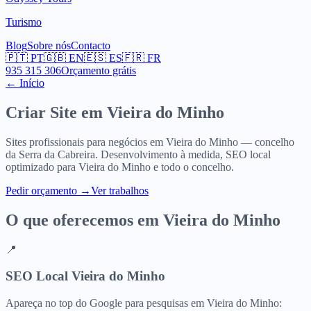
Turismo
Blog
Sobre nós
Contacto
🇵🇹
PT
🇬🇧
EN
🇪🇸
ES
🇫🇷
FR
935 315 306
Orçamento grátis
← Início
Criar Site em
Vieira do Minho
Sites profissionais para negócios em Vieira do Minho — concelho
da Serra da Cabreira. Desenvolvimento à medida, SEO local
optimizado para Vieira do Minho e todo o concelho.
Pedir orçamento
→
Ver trabalhos
O que oferecemos em
Vieira do Minho
📍
SEO Local Vieira do Minho
Apareça no top do Google para pesquisas em Vieira do Minho: