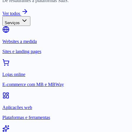
De restaurantes a plataformas SaaS.
Ver todos
Serviços
Websites a medida
Sites e landing pages
Lojas online
E-commerce com MB e MBWay
Aplicações web
Plataformas e ferramentas