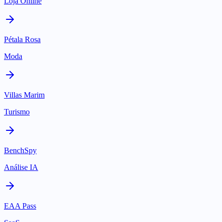
Loja Online
Pétala Rosa
Moda
Villas Marim
Turismo
BenchSpy
Análise IA
EAA Pass