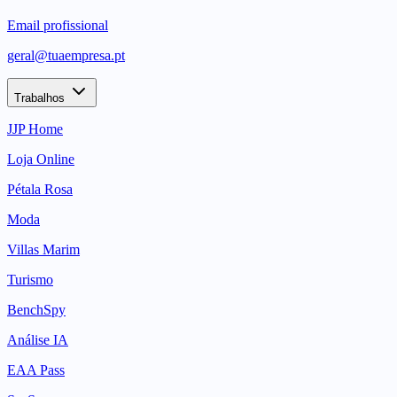
Email profissional
geral@tuaempresa.pt
Trabalhos
JJP Home
Loja Online
Pétala Rosa
Moda
Villas Marim
Turismo
BenchSpy
Análise IA
EAA Pass