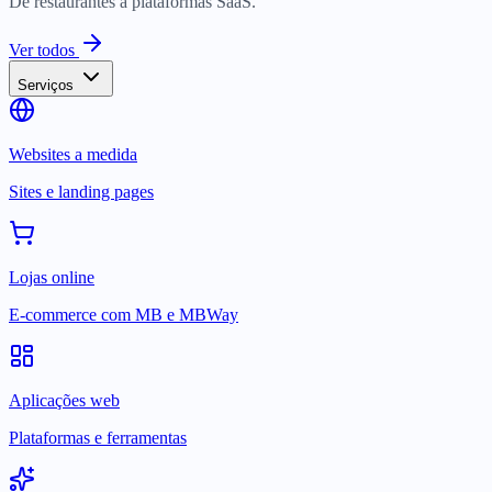
De restaurantes a plataformas SaaS.
Ver todos
Serviços
Websites a medida
Sites e landing pages
Lojas online
E-commerce com MB e MBWay
Aplicações web
Plataformas e ferramentas