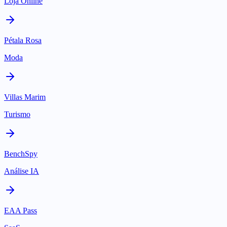
Loja Online
Pétala Rosa
Moda
Villas Marim
Turismo
BenchSpy
Análise IA
EAA Pass