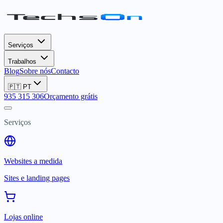
Serviços
Trabalhos
Blog
Sobre nós
Contacto
🇵🇹
PT
935 315 306
Orçamento grátis
Serviços
Websites a medida
Sites e landing pages
Lojas online