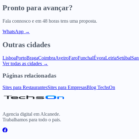
Pronto para avançar?
Fala connosco e em 48 horas tens uma proposta.
WhatsApp →
Outras cidades
Lisboa
Porto
Braga
Coimbra
Aveiro
Faro
Funchal
Évora
Leiria
Setúbal
San
Ver todas as cidades →
Páginas relacionadas
Sites para Restaurantes
Sites para Empresas
Blog TechsOn
Agencia digital em Alcanede.
Trabalhamos para todo o pais.