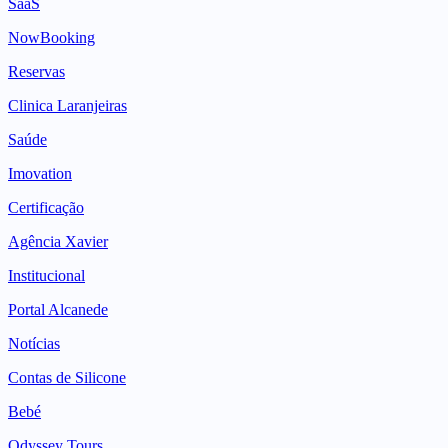
SaaS
NowBooking
Reservas
Clinica Laranjeiras
Saúde
Imovation
Certificação
Agência Xavier
Institucional
Portal Alcanede
Notícias
Contas de Silicone
Bebé
Odyssey Tours