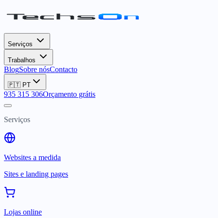
Serviços
Trabalhos
Blog
Sobre nós
Contacto
🇵🇹
PT
935 315 306
Orçamento grátis
Serviços
Websites a medida
Sites e landing pages
Lojas online