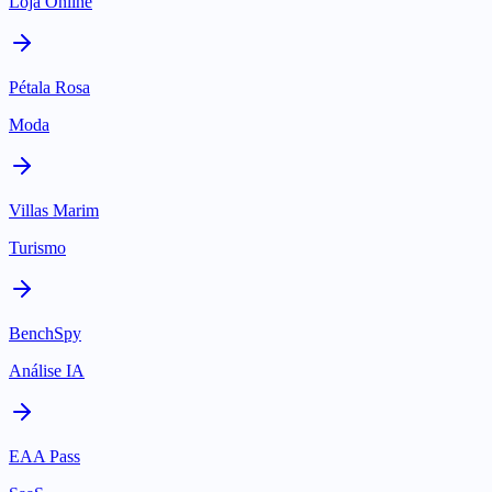
Loja Online
Pétala Rosa
Moda
Villas Marim
Turismo
BenchSpy
Análise IA
EAA Pass