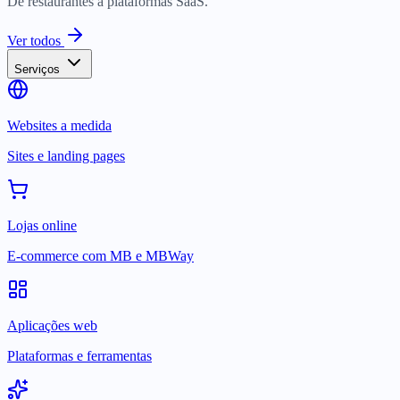
De restaurantes a plataformas SaaS.
Ver todos
Serviços
Websites a medida
Sites e landing pages
Lojas online
E-commerce com MB e MBWay
Aplicações web
Plataformas e ferramentas