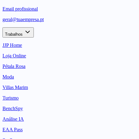
Email profissional
geral@tuaempresa.pt
Trabalhos
JJP Home
Loja Online
Pétala Rosa
Moda
Villas Marim
Turismo
BenchSpy
Análise IA
EAA Pass