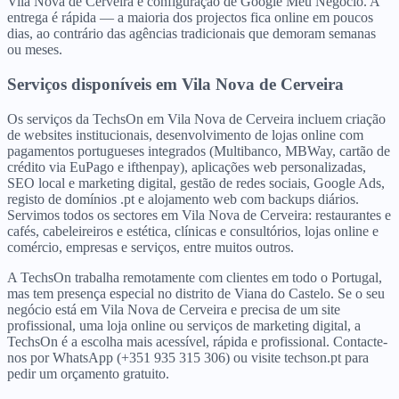
Vila Nova de Cerveira e configuração de Google Meu Negócio. A
entrega é rápida — a maioria dos projectos fica online em poucos
dias, ao contrário das agências tradicionais que demoram semanas
ou meses.
Serviços disponíveis
em
Vila Nova de Cerveira
Os serviços da TechsOn em Vila Nova de Cerveira incluem criação
de websites institucionais, desenvolvimento de lojas online com
pagamentos portugueses integrados (Multibanco, MBWay, cartão de
crédito via EuPago e ifthenpay), aplicações web personalizadas,
SEO local e marketing digital, gestão de redes sociais, Google Ads,
registo de domínios .pt e alojamento web com backups diários.
Servimos todos os sectores em Vila Nova de Cerveira: restaurantes e
cafés, cabeleireiros e estética, clínicas e consultórios, lojas online e
comércio, empresas e serviços, entre muitos outros.
A TechsOn trabalha remotamente com clientes em todo o Portugal,
mas tem presença especial no distrito de Viana do Castelo. Se o seu
negócio está em Vila Nova de Cerveira e precisa de um site
profissional, uma loja online ou serviços de marketing digital, a
TechsOn é a escolha mais acessível, rápida e profissional. Contacte-
nos por WhatsApp (+351 935 315 306) ou visite techson.pt para
pedir um orçamento gratuito.