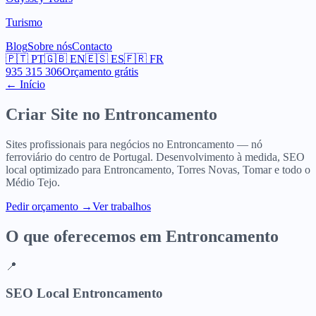
Turismo
Blog
Sobre nós
Contacto
🇵🇹
PT
🇬🇧
EN
🇪🇸
ES
🇫🇷
FR
935 315 306
Orçamento grátis
← Início
Criar Site no
Entroncamento
Sites profissionais para negócios no Entroncamento — nó
ferroviário do centro de Portugal. Desenvolvimento à medida, SEO
local optimizado para Entroncamento, Torres Novas, Tomar e todo o
Médio Tejo.
Pedir orçamento
→
Ver trabalhos
O que oferecemos em
Entroncamento
📍
SEO Local Entroncamento