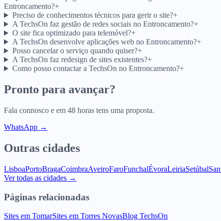
Entroncamento?
+
Preciso de conhecimentos técnicos para gerir o site?
+
A TechsOn faz gestão de redes sociais no Entroncamento?
+
O site fica optimizado para telemóvel?
+
A TechsOn desenvolve aplicações web no Entroncamento?
+
Posso cancelar o serviço quando quiser?
+
A TechsOn faz redesign de sites existentes?
+
Como posso contactar a TechsOn no Entroncamento?
+
Pronto para avançar?
Fala connosco e em 48 horas tens uma proposta.
WhatsApp →
Outras cidades
Lisboa
Porto
Braga
Coimbra
Aveiro
Faro
Funchal
Évora
Leiria
Setúbal
San
Ver todas as cidades →
Páginas relacionadas
Sites em Tomar
Sites em Torres Novas
Blog TechsOn