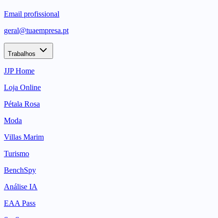
Email profissional
geral@tuaempresa.pt
Trabalhos
JJP Home
Loja Online
Pétala Rosa
Moda
Villas Marim
Turismo
BenchSpy
Análise IA
EAA Pass