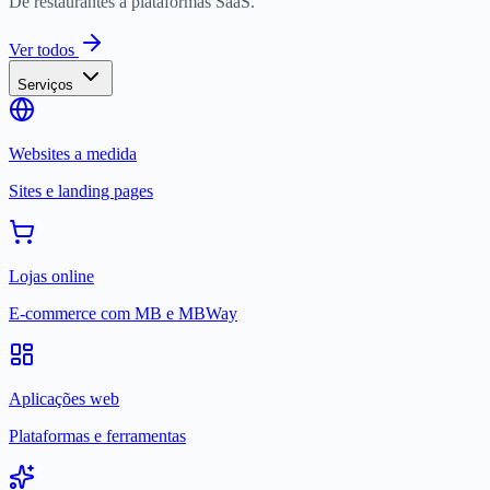
De restaurantes a plataformas SaaS.
Ver todos
Serviços
Websites a medida
Sites e landing pages
Lojas online
E-commerce com MB e MBWay
Aplicações web
Plataformas e ferramentas