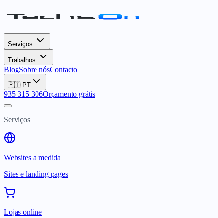
Serviços
Trabalhos
Blog
Sobre nós
Contacto
🇵🇹
PT
935 315 306
Orçamento grátis
Serviços
Websites a medida
Sites e landing pages
Lojas online