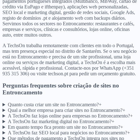
pagamentos portugueses integrados (Multibanco, MBWay, cartão de
crédito via EuPago e ifthenpay), aplicações web personalizadas,
SEO local e marketing digital, gestão de redes sociais, Google Ads,
registo de domínios .pt e alojamento web com backups diários.
Servimos todos os sectores no Entroncamento: restaurantes e cafés,
empresas e serviços, clínicas e consultórios, lojas online, oficinas
auto, entre muitos outros.
A TechsOn trabalha remotamente com clientes em todo o Portugal,
mas tem presença especial no distrito de Santarém. Se o seu negócio
está no Entroncamento e precisa de um site profissional, uma loja
online ou serviços de marketing digital, a TechsOn é a escolha mais
acessível, rápida e profissional. Contacte-nos por WhatsApp (+351
935 315 306) ou visite techson.pt para pedir um orçamento gratuito.
Perguntas frequentes sobre criação de sites
no
Entroncamento
Quanto custa criar um site no Entroncamento?
+
Qual a melhor empresa para criar sites no Entroncamento?
+
A TechsOn faz lojas online para empresas no Entroncamento?
+
A TechsOn faz marketing digital no Entroncamento?
+
Em quanto tempo fica pronto um site no Entroncamento?
+
A TechsOn faz SEO local para negócios no Entroncamento?
+
Que métodos de pagamento a TechsOn integra nos sites no