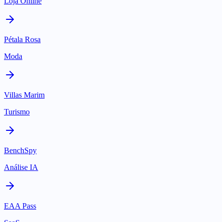
Loja Online
Pétala Rosa
Moda
Villas Marim
Turismo
BenchSpy
Análise IA
EAA Pass