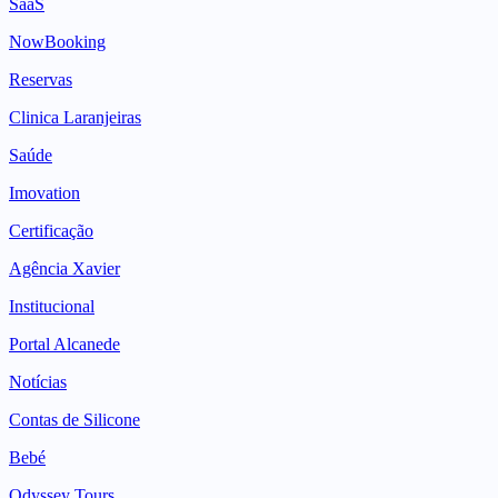
SaaS
NowBooking
Reservas
Clinica Laranjeiras
Saúde
Imovation
Certificação
Agência Xavier
Institucional
Portal Alcanede
Notícias
Contas de Silicone
Bebé
Odyssey Tours